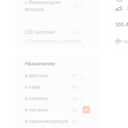
с Ионизатором
(1)
воздуха
с притоком воздуха
(0)
105 
LED дисплей
(4)
+ Показать еще (1 вариант)
Ср
4D обдув
(0)
Назначение
в детскую
(6)
в кафе
(6)
в клинику
(6)
в магазин
(6)
в парикмахерскую
(5)