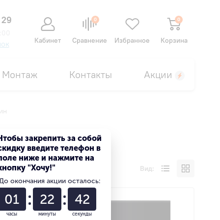
 29
0
0
:00
Кабинет
Сравнение
Избранное
Корзина
нок
Монтаж
Контакты
Акции
ин
Чтобы закрепить за собой
скидку введите телефон в
поле ниже и нажмите на
кнопку "Хочу!"
Вид:
До окончания акции осталось:
01
22
42
часы
минуты
секунды