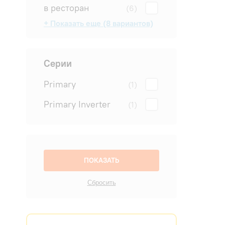
в ресторан
(6)
+ Показать еще (8 вариантов)
в салон
в спальню
в студию
для квартиры
для офиса
на дачу
на производство
на склад
(6)
(6)
(6)
(6)
(6)
(6)
(6)
(5)
Серии
Primary
(1)
Primary Inverter
(1)