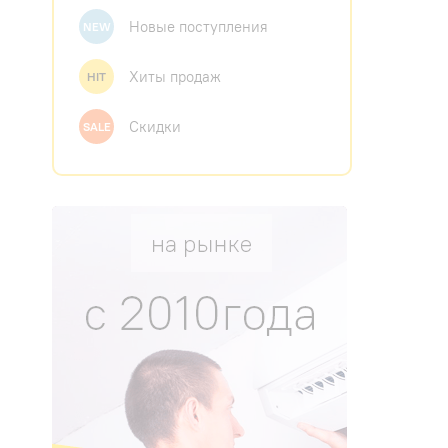
Новые поступления
NEW
Хиты продаж
HIT
Скидки
SALE