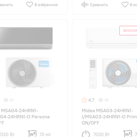
авнить
В избранное
Сравнить
В и
ЭКОНО
4,7
27
76
a MSAG4-24HRN1-
Midea MSAG3-24HRN1-
G4-24HRN1-O Persona
I/MSAG3-24HRN1-O Prim
FF
ON/OFF
7030 Вт
70 м
7030 Вт
2