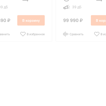
39 дБ
39 дБ
490 ₽
99 990 ₽
В корзину
В кор
авнить
В избранное
Сравнить
В и