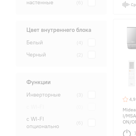
настенные
(6)
Ср
Цвет внутреннего блока
Белый
(4)
Черный
(2)
Функции
Инверторные
(3)
4,9
с WI-FI
(0)
Mide
I/MSA
с WI-FI
ON/O
(6)
опционально