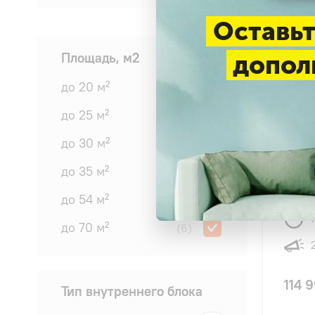
Оставьт
Площадь, м2
допол
до 20 м²
(6)
до 25 м²
(5)
4.8
до 30 м²
(3)
Mide
до 35 м²
(8)
I/MSA
Invert
до 54 м²
(6)
до 70 м²
(6)
114 
Тип внутреннего блока