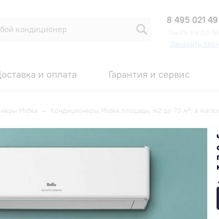
8 495 021 49
Пн-Пт 09:00-18
Заказать зво
оставка и оплата
Гарантия и сервис
неры Midea
—
Кондиционеры Midea площадь, м2 до 70 м², в магаз
, м2 до 70 м², в магазин
Популярные
Недорогие
Дорогие
ЭКОНОМИЯ 20%