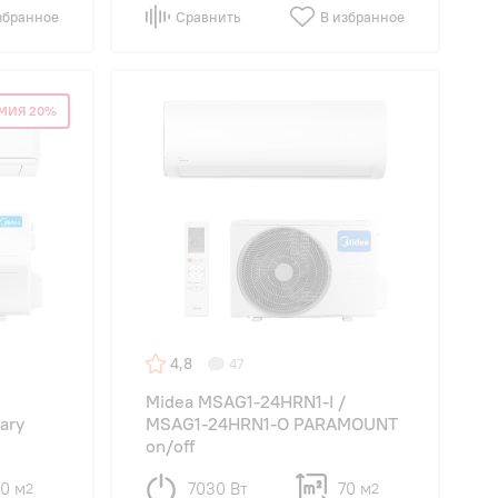
збранное
Сравнить
В избранное
МИЯ 20%
4,8
47
Midea MSAG1-24HRN1-I /
ary
MSAG1-24HRN1-O PARAMOUNT
on/off
70 м
7030 Вт
70 м
2
2