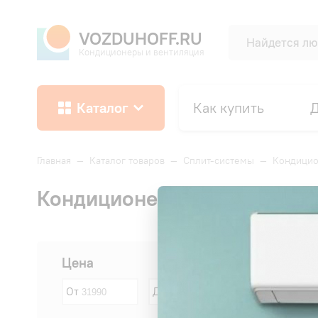
VOZDUHOFF.RU
Кондиционеры и вентиляция
Каталог
Как купить
Д
Главная
—
Каталог товаров
—
Сплит-системы
—
Кондицио
Кондиционеры Midea площадь
Сначала:
Цена
От
До