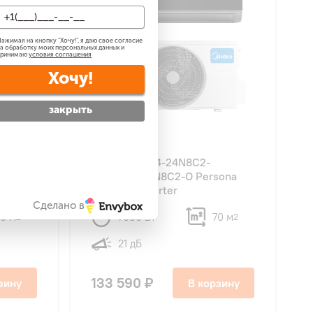
ажимая на кнопку "
Хочу!
", я даю свое согласие
а обработку моих персональных данных и
принимаю
условия соглашения
Хочу!
закрыть
4.7
25
Midea MSAG4-24N8C2-
amount
I/MSAG4-24N8C2-O Persona
FULL DC Inverter
Сделано в
70 м
7030 Вт
70 м
2
2
21 дБ
133 590 ₽
зину
В корзину