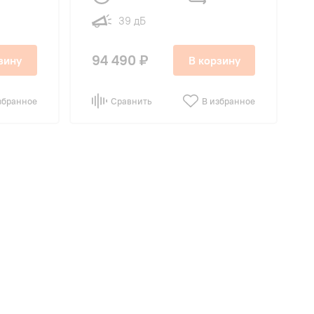
39 дБ
94 490 ₽
зину
В корзину
збранное
Сравнить
В избранное