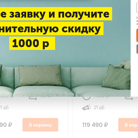
е заявку и получите
Н
н
нительную скидку
1000 р
4.8
42
32
a MSAG3-24N8D0-
Midea MSAG1-24N8D0-
G3-24N8D0-O Primary
I/MSAG1-24N8D0-O Par
er Full DC Inverter
FULL DC INVERTER
7030 Вт
70 м
7030 Вт
2
21 дБ
21 дБ
990 ₽
119 490 ₽
В корзину
В кор