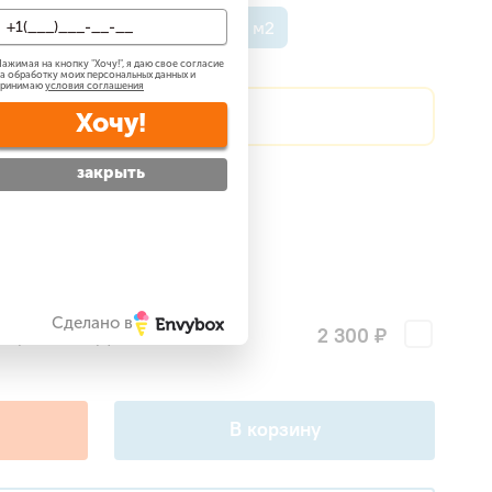
о 35 м2
До 50 м2
До 60 м2
ажимая на кнопку "
Хочу!
", я даю свое согласие
а обработку моих персональных данных и
принимаю
условия соглашения
?
Сделаем скидку!
Хочу!
закрыть
атно
?
 —
бесплатно
?
ги
Сделано в
2 300 ₽
поры для наружного блока
В корзину