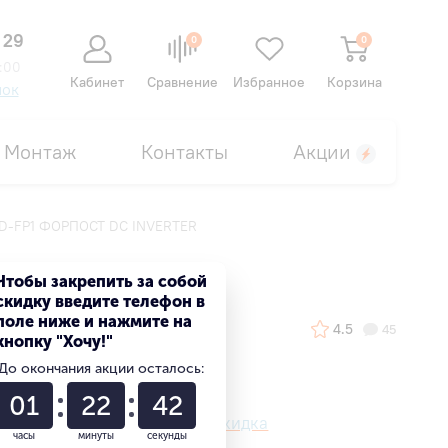
 29
0
0
:00
Кабинет
Сравнение
Избранное
Корзина
нок
Монтаж
Контакты
Акции
OD-FP1 ФОРПОСТ DC INVERTER
 DC INVERTER
Чтобы закрепить за собой
скидку введите телефон в
поле ниже и нажмите на
4.5
45
кнопку "Хочу!"
До окончания акции осталось:
01
22
41
Ваша персональная скидка
часы
минуты
секунды