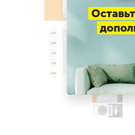
Оставьт
допол