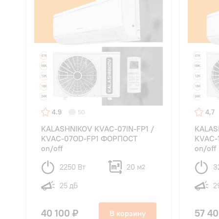
4.9
4,7
50
KALASHNIKOV KVAC-07IN-FP1 /
KALAS
KVAC-07OD-FP1 ФОРПОСТ
KVAC-
on/off
on/off
2250 Вт
20 м
3
2
25 дБ
2
40 100 ₽
57 40
В корзину