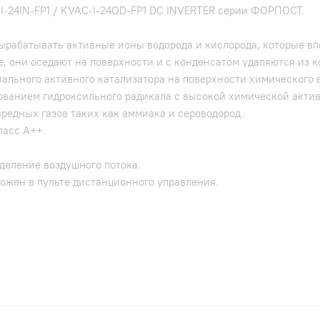
-24IN-FP1 / KVAC-I-24OD-FP1 DC INVERTER серии ФОРПОСТ.
 вырабатывать активные ионы водорода и кислорода, которые в
, они оседают на поверхности и с конденсатом удаляются из 
льного активного катализатора на поверхности химического в
зованием гидроксильного радикала с высокой химической акти
редных газов таких как аммиака и сероводород.
ласс А++.
деление воздушного потока.
ожен в пульте дистанционного управления.