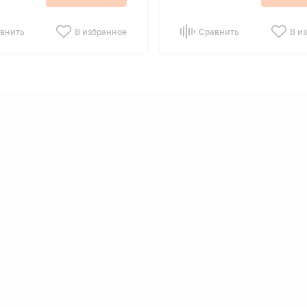
внить
В избранное
Сравнить
В и