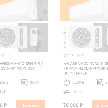
4.7
48
47
HNIKOV KVAC-12IN-FP1 /
KALASHNIKOV KVAC-I-12I
12OD-FP1 ФОРПОСТ
/ KVAC-I-12OD-FP1 ФОР
DC INVERTER
250 Вт
35 м
3200 Вт
3
2
9 дБ
23 дБ
0 ₽
70 300 ₽
В корзину
В кор