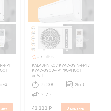
4,8
49
N-FP1
KALASHNIKOV KVAC-09IN-FP1 /
ПОСТ
KVAC-09OD-FP1 ФОРПОСТ
on/off
5 м
2500 Вт
25 м
2
2
25 дБ
42 200 ₽
зину
В корзину