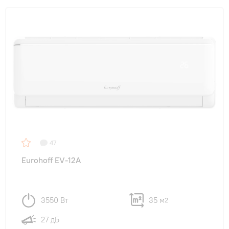
47
Eurohoff EV-12A
3550 Вт
35 м
2
27 дБ