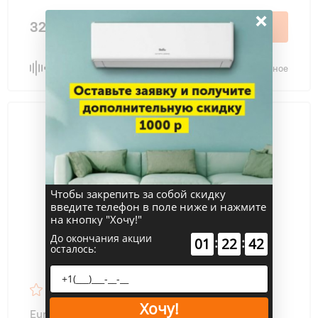
×
32 100 ₽
В корзину
Сравнить
В избранное
Чтобы закрепить за собой скидку
введите телефон в поле ниже и нажмите
на кнопку "Хочу!"
До окончания акции
:
:
01
22
42
осталось:
4.7
48
Хочу!
Eurohoff EV-12