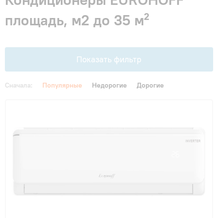
Гарантия и сервис
площадь, м2 до 35 м²
Монтаж
Показать фильтр
Контакты
Сначала:
Популярные
Недорогие
Дорогие
Акции
Цена
От
До
Площадь, м2
до 20 м²
(3)