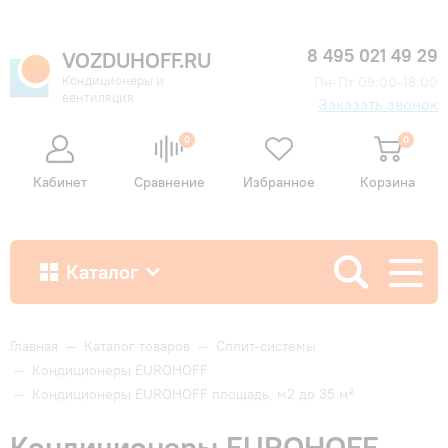
8 495 021 49 29
VOZDUHOFF.RU
Кондиционеры и
Пн-Пт 09:00-18:00
вентиляция
Заказать звонок
0
0
Кабинет
Сравнение
Избранное
Корзина
Каталог
Как купить
Главная
—
Каталог товаров
—
Сплит-системы
—
Кондиционеры EUROHOFF
—
Кондиционеры EUROHOFF площадь, м2 до 35 м²
Доставка и оплата
Кондиционеры EUROHOFF