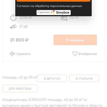
Согласен на обработку персональных данных
Сделано в
3200 Вт
32 м
2
27 дБ
31 800 ₽
В корзину
Сравнить
В избранное
площадь, м2 до 35 м²
в детскую
в спальню
для квартиры
Кондиционеры EUROHOFF площадь, м2 до 35 м² по
выгодным ценам с быстрой доставкой по Москве и области,