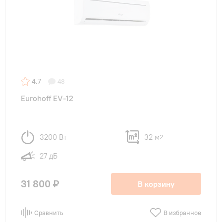
4.7
48
Eurohoff EV-12
3200 Вт
32 м
2
27 дБ
31 800 ₽
В корзину
Сравнить
В избранное