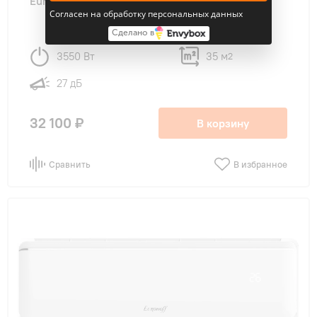
Eurohoff EV-12A
Согласен на обработку персональных данных
Сделано в
3550 Вт
35 м
2
27 дБ
32 100 ₽
В корзину
Сравнить
В избранное