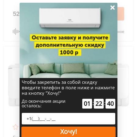
×
52 500 ₽
В корзину
Сравнить
В избранное
Чтобы закрепить за собой скидку
введите телефон в поле ниже и нажмите
на кнопку "Хочу!"
До окончания акции
:
:
01
22
39
осталось:
47
Хочу!