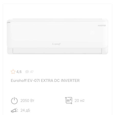
4,6
47
Eurohoff EV-07I EXTRA DC INVERTER
2050 Вт
20 м
2
24 дБ