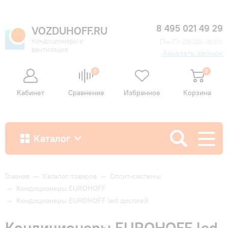
8 495 021 49 29
VOZDUHOFF.RU
Кондиционеры и
Пн-Пт 09:00-18:00
вентиляция
Заказать звонок
0
0
Кабинет
Сравнение
Избранное
Корзина
Каталог
Как купить
Главная
—
Каталог товаров
—
Сплит-системы
—
Кондиционеры EUROHOFF
—
Кондиционеры EUROHOFF led дисплей
Доставка и оплата
Кондиционеры EUROHOFF led