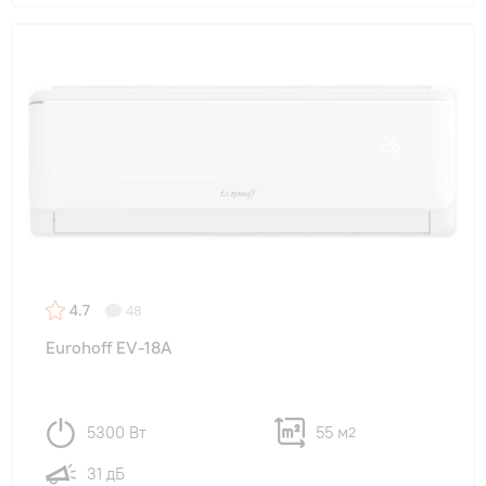
4.7
48
Eurohoff EV-18A
5300 Вт
55 м
2
31 дБ