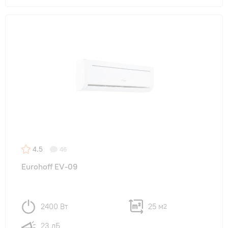
4.5
46
Eurohoff EV-09
2400 Вт
25 м
2
23 дБ