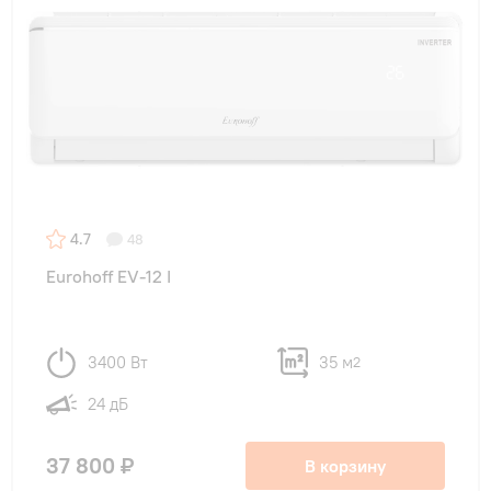
4.7
48
Eurohoff EV-12 I
3400 Вт
35 м
2
24 дБ
37 800 ₽
В корзину