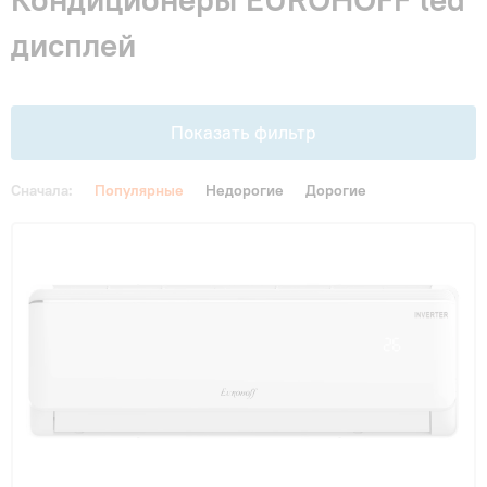
Гарантия и сервис
дисплей
Монтаж
Показать фильтр
Контакты
Сначала:
Популярные
Недорогие
Дорогие
Акции
Цена
От
До
Площадь, м2
до 20 м²
(3)