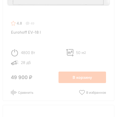
4.8
49
Eurohoff EV-18 I
4800 Вт
50 м
2
28 дБ
49 900 ₽
В корзину
Сравнить
В избранное