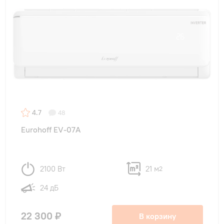
4.7
48
Eurohoff EV-07A
2100 Вт
21 м
2
24 дБ
22 300 ₽
В корзину