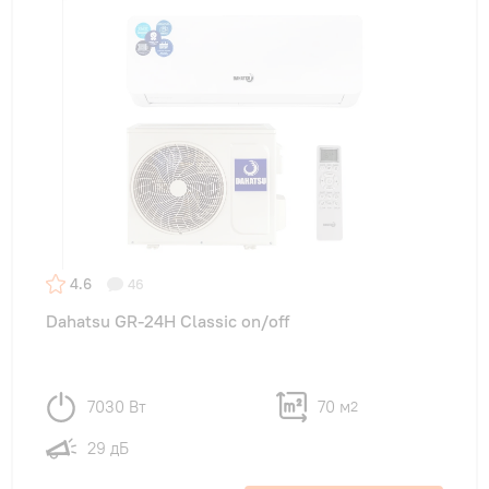
4.6
46
Dahatsu GR-24H Classic on/off
7030 Вт
70 м
2
29 дБ