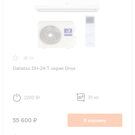
Тип внутреннего блока
настенные
(6)
Цвет внутреннего блока
Белый
(6)
28
Dahatsu DH-24 T серия Onyx
Функции
Инверторные
(2)
2200 Вт
70 м
2
с WI-FI
(1)
с Ионизатором воздуха
(1)
55 600 ₽
В корзину
LED дисплей
(6)