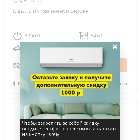
4,8
49
Dahatsu DA-18H LEGEND ON/OFF
5300 Вт
54 м
2
×
29 дБ
52 700 ₽
В корзину
Сравнить
В избранное
Чтобы закрепить за собой скидку
введите телефон в поле ниже и нажмите
на кнопку "Хочу!"