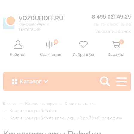
8 495 021 49 29
VOZDUHOFF.RU
Кондиционеры и
Пн-Пт 09:00-18:00
вентиляция
Заказать звонок
0
0
Кабинет
Сравнение
Избранное
Корзина
Каталог
Как купить
Главная
—
Каталог товаров
—
Сплит-системы
—
Кондиционеры Dahatsu
—
Кондиционеры Dahatsu площадь, м2 до 70 м², для офиса
Доставка и оплата
Кондиционеры Dahatsu