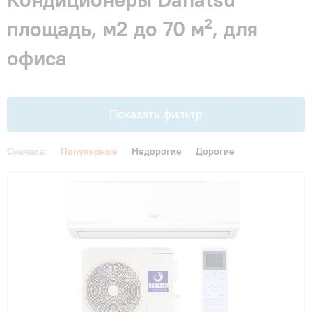
Гарантия и сервис
площадь, м2 до 70 м², для
офиса
Монтаж
Контакты
Показать фильтр
Акции
Сначала:
Популярные
Недорогие
Дорогие
Цена
От
До
Площадь, м2