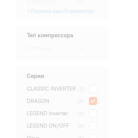
в ресторан
(0)
+ Показать еще (6 вариантов)
в салон
в спальню
в студию
для квартиры
для офиса
на дачу
(0)
(0)
(5)
(5)
(5)
(5)
Тип компрессора
Роторный
(0)
Серии
CLASSIC INVERTER
(2)
DRAGON
(5)
LEGEND Inverter
(3)
LEGEND ON/OFF
(6)
Onyx