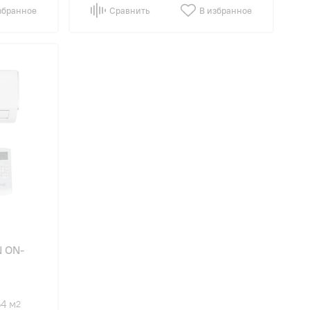
збранное
Сравнить
В избранное
N ON-
54 м
2