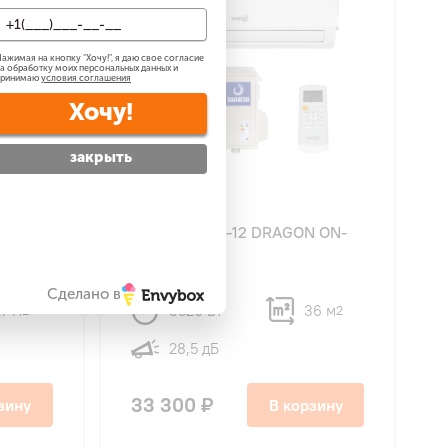
ажимая на кнопку "
Хочу!
", я даю свое согласие
а обработку моих персональных данных и
принимаю
условия соглашения
Хочу!
закрыть
4,7
48
N ON-
Dahatsu DHP-12 DRAGON ON-
OFF
Сделано в
7 м
3520 Вт
36 м
2
2
28,5 дБ
33 300 ₽
зину
В корзину