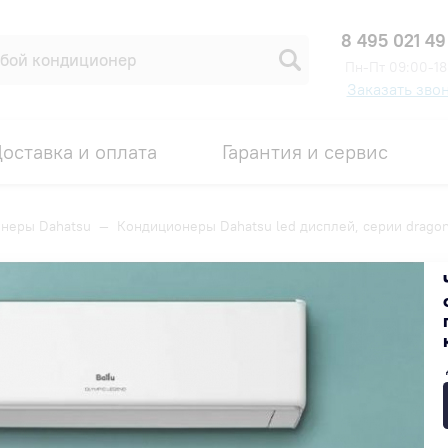
8 495 021 49
Пн-Пт 09:00-18
Заказать зво
оставка и оплата
Гарантия и сервис
неры Dahatsu
—
Кондиционеры Dahatsu led дисплей, серии drago
дисплей, серии dragon
Популярные
Недорогие
Дорогие