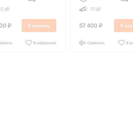
32 дБ
31 дБ
00 ₽
57 400 ₽
В корзину
В кор
авнить
В избранное
Сравнить
В и