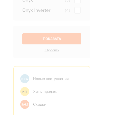
(5)
Onyx Inverter
(4)
Новые поступления
NEW
Хиты продаж
HIT
Скидки
SALE