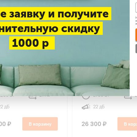
е заявку и получите
Н
н
нительную скидку
1000 р
4,6
48
47
su DHP-07 DRAGON ON-
Dahatsu DHP-09 DRAGO
OFF
2200 Вт
21 м
2780 Вт
2
2
22 дБ
22 дБ
00 ₽
26 300 ₽
В корзину
В кор