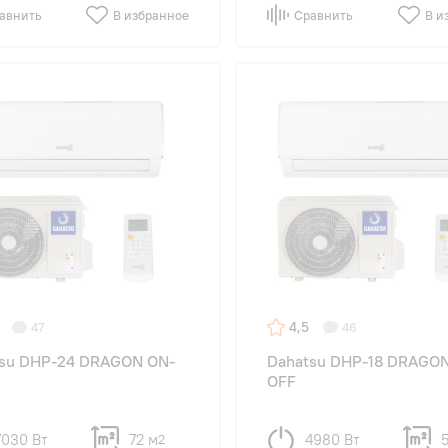
авнить
В избранное
Сравнить
В и
4,5
47
46
su DHP-24 DRAGON ON-
Dahatsu DHP-18 DRAGO
OFF
7030 Вт
72 м
4980 Вт
2