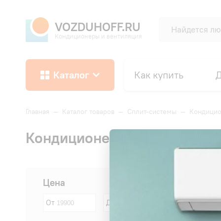
VOZDUHOFF.RU
Кондиционеры и вентиляция
Каталог
Как купить
Д
Главная
—
Каталог товаров
—
Сплит-системы
—
Кондицио
Кондиционеры Dahatsu led 
Сначала:
Цена
От
До