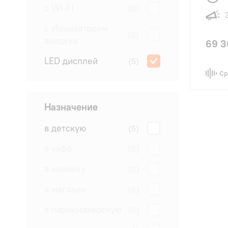
с WI-FI
(0)
с Ионизатором
(0)
воздуха
69 3
LED дисплей
(5)
Ср
Назначение
в детскую
(5)
в кафе
(0)
в клинику
(0)
в магазин
(0)
в парикмахерскую
(0)