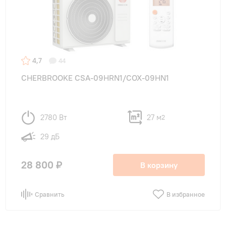
4,7
44
CHERBROOKE CSA-09HRN1/COX-09HN1
2780 Вт
27 м
2
29 дБ
28 800 ₽
В корзину
Сравнить
В избранное