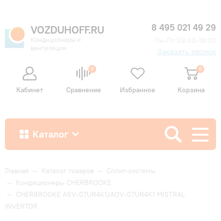
8 495 021 49 29
VOZDUHOFF.RU
Кондиционеры и
Пн-Пт 09:00-18:00
вентиляция
Заказать звонок
0
0
Кабинет
Сравнение
Избранное
Корзина
Каталог
Как купить
Главная
—
Каталог товаров
—
Сплит-системы
—
Кондиционеры CHERBROOKE
—
CHERBROOKE ASV-07UR4K1/AOV-07UR4K1 MISTRAL
Доставка и оплата
INVERTOR