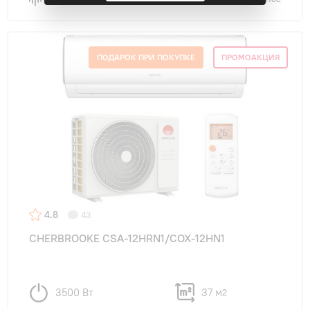
ПОДАРОК ПРИ ПОКУПКЕ
ПРОМОАКЦИЯ
4.8
43
CHERBROOKE CSA-12HRN1/COX-12HN1
3500 Вт
37 м
2