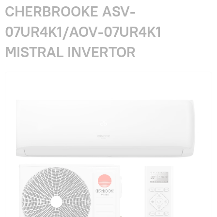
Гарантия и сервис
CHERBROOKE ASV-
07UR4K1/AOV-07UR4K1
Монтаж
MISTRAL INVERTOR
Контакты
Акции