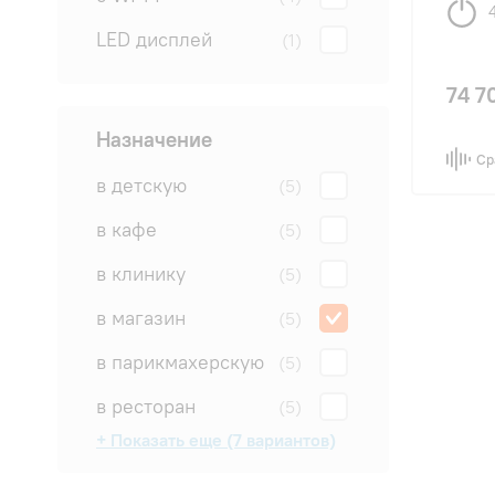
LED дисплей
(1)
74 7
Назначение
Ср
в детскую
(5)
в кафе
(5)
в клинику
(5)
в магазин
(5)
в парикмахерскую
(5)
в ресторан
(5)
+ Показать еще (7 вариантов)
в салон
в спальню
в студию
для квартиры
для офиса
на дачу
на склад
(5)
(5)
(5)
(5)
(5)
(5)
(5)