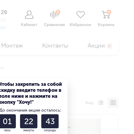
 29
0
0
:00
Кабинет
Сравнение
Избранное
Корзина
нок
Монтаж
Контакты
Акции
ин
Чтобы закрепить за собой
скидку введите телефон в
поле ниже и нажмите на
кнопку "Хочу!"
Вид:
До окончания акции осталось:
01
22
42
часы
минуты
секунды