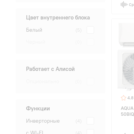
Ср
Цвет внутреннего блока
Белый
(5)
Черный
(0)
Работает с Алисой
Опционально
(0)
4.8
Функции
AQUA 
50BIQ
Инверторные
(4)
с WI-FI
(4)