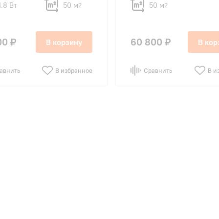
4.8 Вт
50 м
50 м
2
2
00 ₽
60 800 ₽
В корзину
В кор
авнить
В избранное
Сравнить
В и