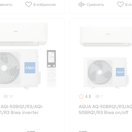
авнить
В избранное
Сравнить
В и
4.8
10
7
AQI-50BIQ1/R3/AQI-
AQUA AQ-50BRQ1/R3/AQ
1/R3 Biwa inverter
50BRQ1/R3 Biwa on/off