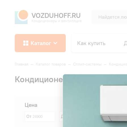
VOZDUHOFF.RU
Кондиционеры и вентиляция
Каталог
Как купить
Д
Главная
—
Каталог товаров
—
Сплит-системы
—
Кондици
Кондиционеры AQUA площадь
Сначала:
Цена
От
До