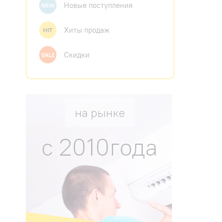
Новые поступления
NEW
Хиты продаж
HIT
Скидки
SALE