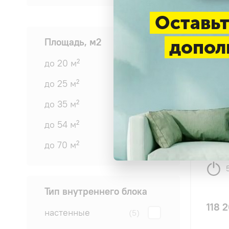
Оставьт
Площадь, м2
допол
до 20 м²
(4)
до 25 м²
(4)
до 35 м²
(5)
AQUA 
до 54 м²
(5)
50FIS
до 70 м²
(3)
Тип внутреннего блока
118 
настенные
(5)