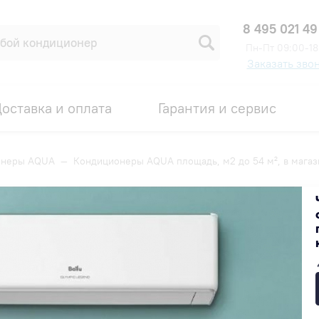
8 495 021 49
Пн-Пт 09:00-18
Заказать зво
оставка и оплата
Гарантия и сервис
онеры AQUA
—
Кондиционеры AQUA площадь, м2 до 54 м², в магаз
, м2 до 54 м², в магазин
Популярные
Недорогие
Дорогие