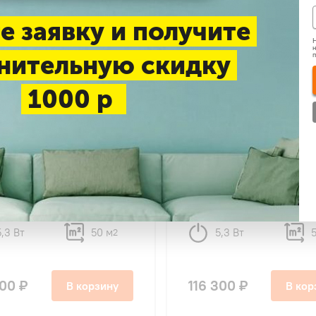
е заявку и получите
Н
н
нительную скидку
1000 р
4,8
20
20
AQI-50FIS1/R3-В/AQI-
AQUA AQI-50FIS1/R3-W/
1/R3 Towada inverter
50FIS1/R3 Towada invert
5,3 Вт
50 м
5,3 Вт
2
200 ₽
116 300 ₽
В корзину
В кор