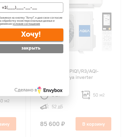
ажимая на кнопку "
Хочу!
", я даю свое согласие
а обработку моих персональных данных и
принимаю
условия соглашения
Хочу!
закрыть
4.8
12
AQI-
AQUA AQI-50PIQ1/R3/AQI-
er
50PIQ1/R3 Toya inverter
Сделано в
5 Вт
50 м
2
50 м
2
52 дБ
85 600 ₽
зину
В корзину