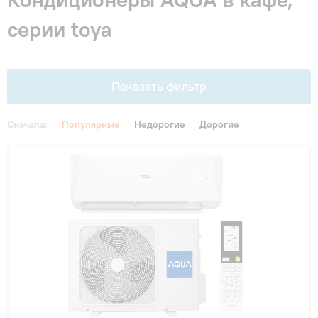
Гарантия и сервис
серии toya
Монтаж
Показать фильтр
Контакты
Сначала:
Популярные
Недорогие
Дорогие
Акции
Цена
От
До
Площадь, м2
до 20 м²
(1)