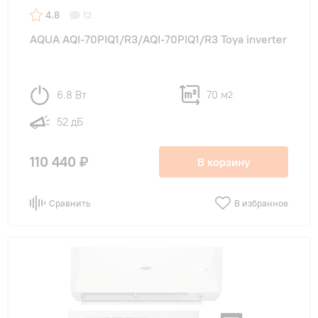
до 25 м²
(1)
4.8
12
до 35 м²
(1)
AQUA AQI-70PIQ1/R3/AQI-70PIQ1/R3 Toya inverter
до 54 м²
(1)
до 70 м²
(1)
6.8 Вт
70 м
2
52 дБ
Тип внутреннего блока
110 440 ₽
В корзину
настенные
(5)
Сравнить
В избранное
Цвет внутреннего блока
Белый
(5)
Черный
(0)