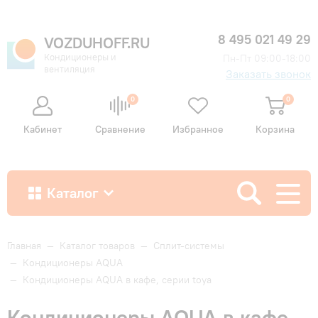
8 495 021 49 29
VOZDUHOFF.RU
Кондиционеры и
Пн-Пт 09:00-18:00
вентиляция
Заказать звонок
0
0
Кабинет
Сравнение
Избранное
Корзина
Каталог
Как купить
Главная
—
Каталог товаров
—
Сплит-системы
—
Кондиционеры AQUA
—
Кондиционеры AQUA в кафе, серии toya
Доставка и оплата
Кондиционеры AQUA в кафе,