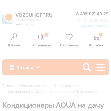
8 495 021 49 29
VOZDUHOFF.RU
Кондиционеры и
Пн-Пт 09:00-18:00
вентиляция
Заказать звонок
0
0
Кабинет
Сравнение
Избранное
Корзина
Каталог
Как купить
Главная
—
Каталог товаров
—
Сплит-системы
—
Кондиционеры AQUA
—
Кондиционеры AQUA на дачу
Доставка и оплата
Кондиционеры AQUA на дачу