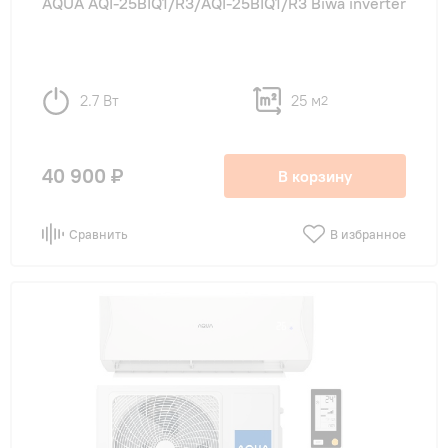
AQUA AQI-25BIQ1/R3/AQI-25BIQ1/R3 Biwa inverter
2.7 Вт
25 м
2
40 900 ₽
В корзину
Сравнить
В избранное