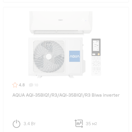
4.8
10
AQUA AQI-35BIQ1/R3/AQI-35BIQ1/R3 Biwa inverter
3.4 Вт
35 м
2