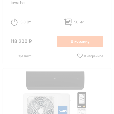
inverter
до 54 м²
(5)
до 70 м²
(3)
5,3 Вт
50 м
2
Тип внутреннего блока
118 200 ₽
В корзину
настенные
(21)
Сравнить
В избранное
Цвет внутреннего блока
Белый
(19)
Черный
(2)