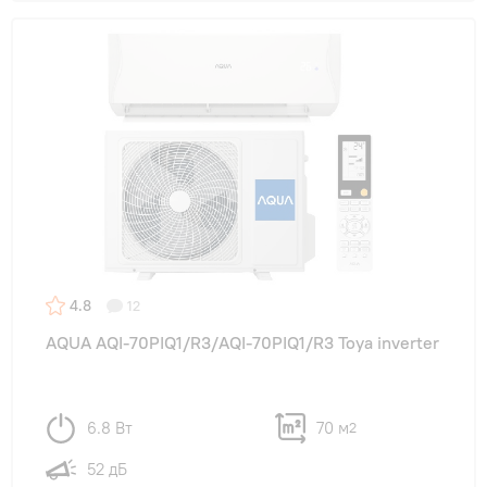
4.8
12
AQUA AQI-70PIQ1/R3/AQI-70PIQ1/R3 Toya inverter
6.8 Вт
70 м
2
52 дБ