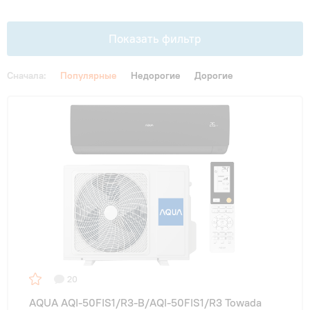
Гарантия и сервис
Показать фильтр
Монтаж
Сначала:
Популярные
Недорогие
Дорогие
Контакты
Цена
От
До
Акции
Площадь, м2
до 20 м²
(4)
до 25 м²
(4)
20
до 35 м²
(5)
AQUA AQI-50FIS1/R3-В/AQI-50FIS1/R3 Towada