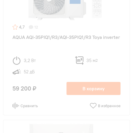
4,7
12
AQUA AQI-35PIQ1/R3/AQI-35PIQ1/R3 Toya inverter
3,2 Вт
35 м
2
52 дБ
59 200 ₽
В корзину
Сравнить
В избранное