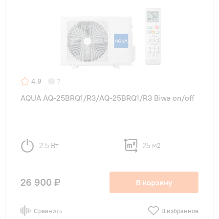
4.9
7
AQUA AQ-25BRQ1/R3/AQ-25BRQ1/R3 Biwa on/off
2.5 Вт
25 м
2
26 900 ₽
В корзину
Сравнить
В избранное