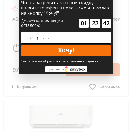
Чтобы закрепить за собой скидку
введите телефон в поле ниже и нажмите
10
на кнопку "Хочу!"
AQUA AQI-70BIQ1/R3/AQI-70BIQ1/R3 Biwa inverter
До окончания акции
:
:
01
22
41
осталось:
4.8 Вт
70 м
2
Хочу!
Согласен на обработку персональных данных
97 900 ₽
В корзину
Сделано в
Сравнить
В избранное