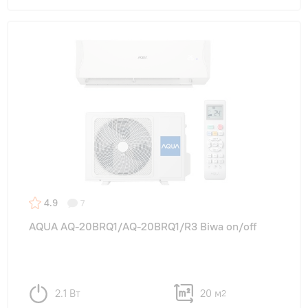
4.9
7
AQUA AQ-20BRQ1/AQ-20BRQ1/R3 Biwa on/off
2.1 Вт
20 м
2