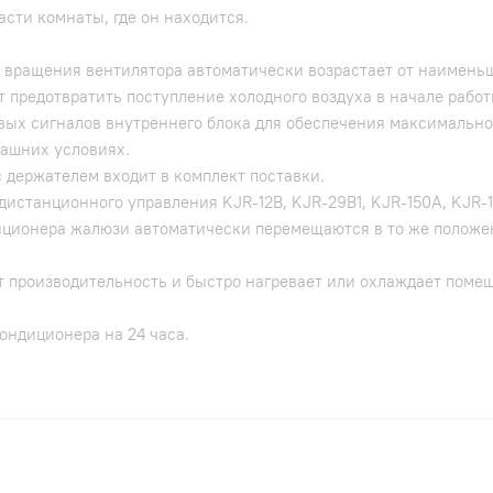
асти комнаты, где он находится.
 вращения вентилятора автоматически возрастает от наименьш
т предотвратить поступление холодного воздуха в начале раб
вых сигналов внутреннего блока для обеспечения максимально
машних условиях.
 держателем входит в комплект поставки.
истанционного управления KJR-12B, KJR-29B1, KJR-150А, KJR-1
ионера жалюзи автоматически перемещаются в то же положен
т производительность и быстро нагревает или охлаждает пом
ондиционера на 24 часа.