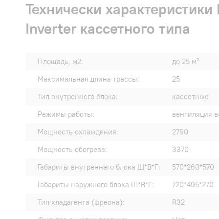
Технически характеристи
Inverter кассетного типа
Площадь, м2:
до 25 м²
Максимальная длина трассы:
25
Тип внутреннего блока:
кассетные
Режимы работы:
вентиляция в
Мощность охлаждения:
2790
Мощность обогрева:
3370
Габариты внутреннего блока Ш*В*Г:
570*260*570
Габариты наружного блока Ш*В*Г:
720*495*270
Тип хладагента (фреона):
R32