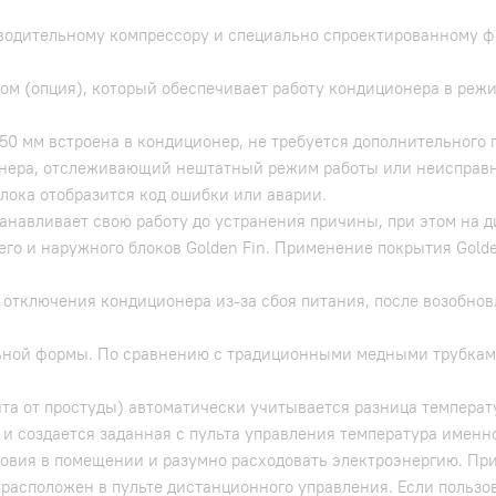
водительному компрессору и специально спроектированному ф
м (опция), который обеспечивает работу кондиционера в режи
50 мм встроена в кондиционер, не требуется дополнительного 
ера, отслеживающий нештатный режим работы или неисправнос
блока отобразится код ошибки или аварии.
анавливает свою работу до устранения причины, при этом на 
о и наружного блоков Golden Fin. Применение покрытия Golde
 отключения кондиционера из-за сбоя питания, после возобно
ьной формы. По сравнению с традиционными медными трубкам
та от простуды) автоматически учитывается разница температ
, и создается заданная с пульта управления температура именн
вия в помещении и разумно расходовать электроэнергию. Пр
расположен в пульте дистанционного управления. Если пользов