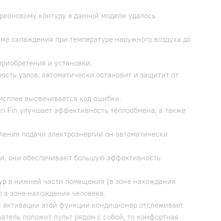
реоновому контуру в данной модели удалось
ме охлаждения при температуре наружного воздуха до
приобретения и установки.
ть узлов, автоматически остановит и защитит от
дисплее высвечивается код ошибки.
n Fin улучшает эффективность теплообмена, а также
вления подачи электроэнергии он автоматически
и, они обеспечивают большую эффективность
ур в нижней части помещения (в зоне нахождения
о в зоне нахождения человека.
и активации этой функции кондиционер отслеживает
атель положит пульт рядом с собой, то комфортная