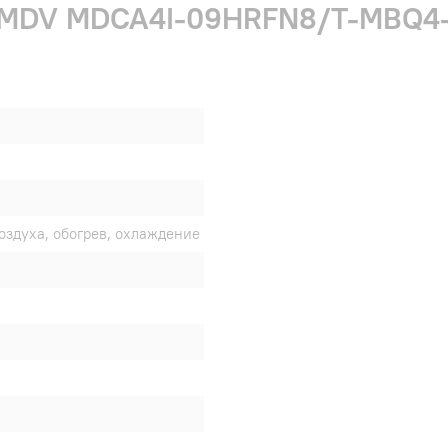
ки MDV MDCA4I-09HRFN8/T-MBQ
оздуха, обогрев, охлаждение