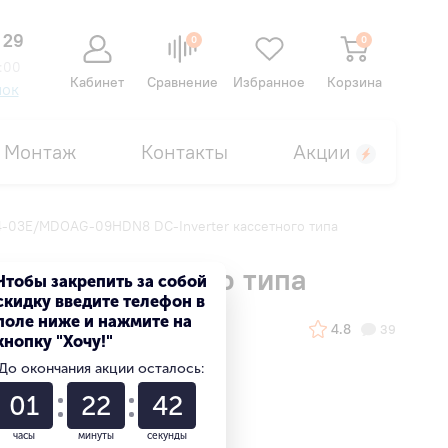
 29
0
0
:00
Кабинет
Сравнение
Избранное
Корзина
нок
Монтаж
Контакты
Акции
03E/MDOAG-09HDN8 DC-Inverter кассетного типа
ter кассетного типа
Чтобы закрепить за собой
скидку введите телефон в
поле ниже и нажмите на
4.8
39
кнопку "Хочу!"
До окончания акции осталось:
01
22
41
часы
минуты
секунды