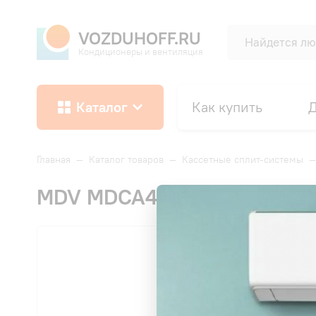
VOZDUHOFF.RU
Кондиционеры и вентиляция
Каталог
Как купить
Д
Главная
—
Каталог товаров
—
Кассетные сплит-системы
MDV MDCA4I-09HRFN8/T-MBQ