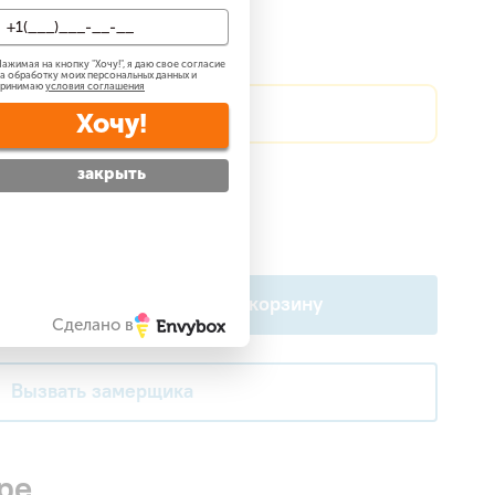
ажимая на кнопку "
Хочу!
", я даю свое согласие
а обработку моих персональных данных и
принимаю
условия соглашения
?
Сделаем скидку!
Хочу!
закрыть
атно
?
 —
бесплатно
?
В корзину
Сделано в
Вызвать замерщика
ре