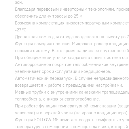
зон.
Благодаря передовым инверторным технологиям, произ
обеспечить длину трассы до 25 м.
Возможна комплектация низкотемпературным комплекто
-27 °С.
Дренажная помпа для отвода конденсата на высоту до 7
Функция самодиагностики. Микроконтроллер кондицион
поломки систему. В это время на дисплее внутреннего 
При обнаружении утечки хладагента сплит-система ост
Антикоррозийное покрытие теплообменников внутреннег
увеличивает срок эксплуатации кондиционера.
Автоматический перезапуск. В случае непредвиденного
возвращается к работе с предыдущими настройками.
Медные трубки с внутренними канавками трапецеидал
теплообмена, снижая энергопотребление.
При работе функции температурной компенсации (защи
человека) и в верхней части (на уровне кондиционера)
Функция FOLLOW ME помогает создать комфортные усло
температуру в помещении с помощью датчика, который 