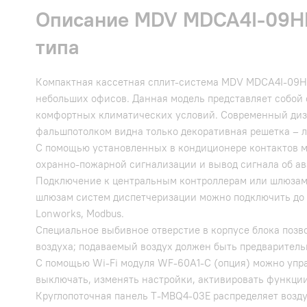
Описание MDV MDCA4I-09H
типа
Компактная кассетная сплит-система MDV MDCA4I-09H
небольших офисов. Данная модель представляет собой
комфортных климатических условий. Современный диза
фальшпотолком видна только декоративная решетка – л
С помощью установленных в кондиционере контактов 
охранно-пожарной сигнализации и вывод сигнала об а
Подключение к центральным контроллерам или шлюзам 
шлюзам систем диспетчеризации можно подключить до 
Lonworks, Modbus.
Специальное выбивное отверстие в корпусе блока позво
воздуха; подаваемый воздух должен быть предваритель
С помощью Wi-Fi модуля WF-60A1-C (опция) можно упр
выключать, изменять настройки, активировать функции 
Круглопоточная панель T-MBQ4-03E распределяет возду