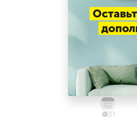
Оставьт
допол