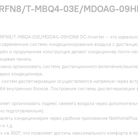
RFN8/T-MBQ4-03E/MDOAG-09HDN8
RFN8/T-MBQ4-03E/MDOAG-09HDN8 DC-Inverter – это идеальное
 современную систему кондиционирования воздуха с дистанц
йн и продуманная конструкция делают кондиционер почти не
ицевая панель.
можно организовать систему дистанционного включения/выклю
варии кондиционера.
систем диспетчеризации осуществляется напрямую через встр
64 внутренних блоков. Построение системы диспетчеризации 
ляет организовать подмес свежего воздуха через дополнительн
но подготовленным).
авлять кондиционером через удобное приложение NetHomePlus 
и т.д.
х на 360°, что позволяет достичь максимального комфорта в 