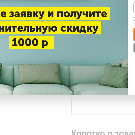
До 25 м2
До 35 м2
е заявку и получите
Н
н
нительную скидку
Нашли дешевле
1000 р
Доставка 1-3 дня —
беспл
Самовывоз в будние дни
Купить в 1 клик
Коротко о това