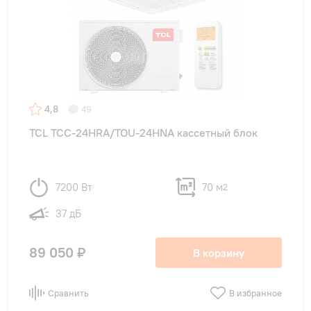
4,8
49
TCL TCC-24HRA/TOU-24HNA кассетный блок
7200 Вт
70 м
2
37 дБ
89 050 ₽
В корзину
Сравнить
В избранное