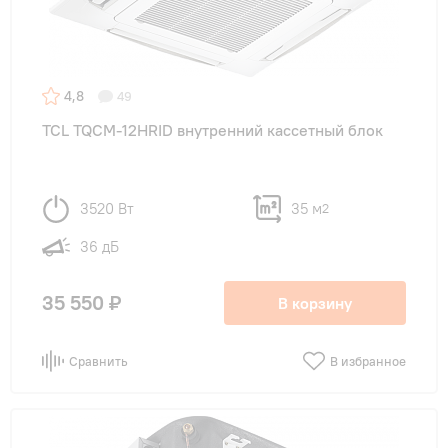
4,8
49
TCL TQCM-12HRID внутренний кассетный блок
3520 Вт
35 м
2
36 дБ
35 550 ₽
В корзину
Сравнить
В избранное