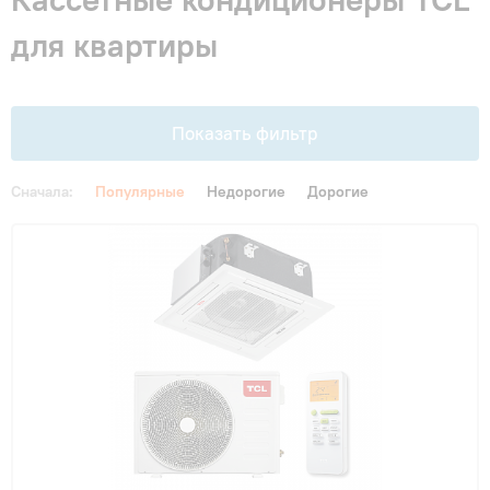
Гарантия и сервис
для квартиры
Монтаж
Показать фильтр
Контакты
Сначала:
Популярные
Недорогие
Дорогие
Акции
Цена
От
До
Функции
Инверторные
(8)