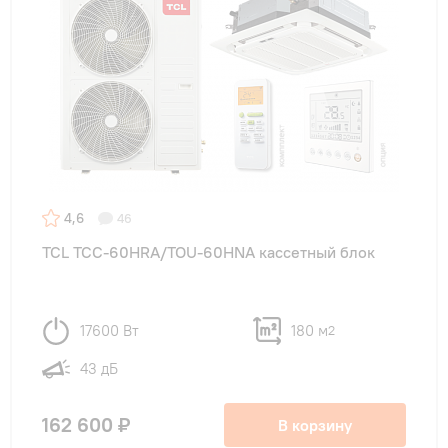
4,6
46
TCL TCC-60HRA/TOU-60HNA кассетный блок
17600 Вт
180 м
2
43 дБ
162 600 ₽
В корзину