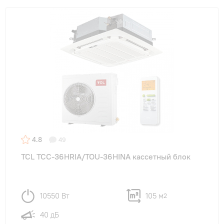
4.8
49
TCL TCC-36HRIA/TOU-36HINA кассетный блок
10550 Вт
105 м
2
40 дБ