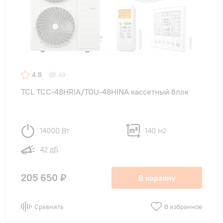
4.8
48
TCL TCC-48HRIA/TOU-48HINA кассетный блок
14000 Вт
140 м
2
42 дБ
205 650 ₽
В корзину
Сравнить
В избранное