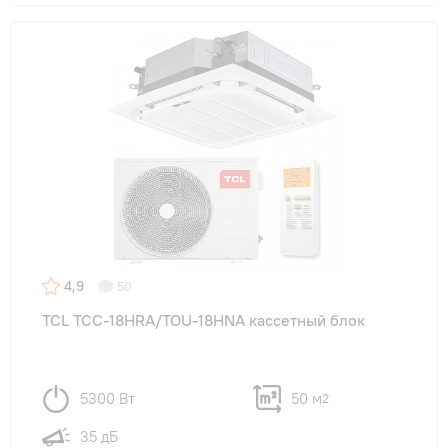
4,9
50
TCL TCC-18HRA/TOU-18HNA кассетный блок
5300 Вт
50 м
2
35 дБ