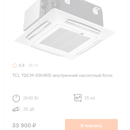
4,9
50
TCL TQCM-09HRID внутренний кассетный блок
2640 Вт
25 м
2
36 дБ
33 900 ₽
В корзину