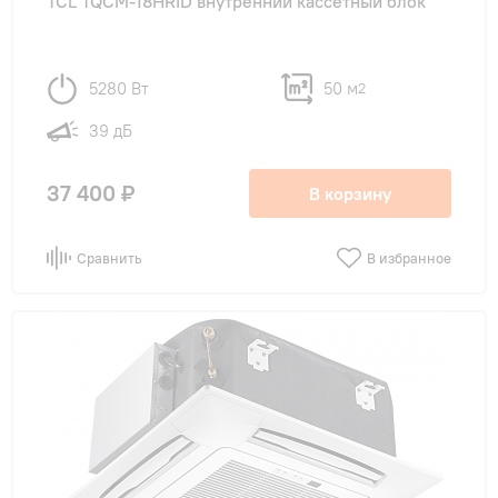
TCL TQCM-18HRID внутренний кассетный блок
5280 Вт
50 м
2
39 дБ
37 400 ₽
В корзину
Сравнить
В избранное