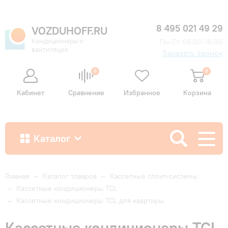
8 495 021 49 29
VOZDUHOFF.RU
Кондиционеры и
Пн-Пт 09:00-18:00
вентиляция
Заказать звонок
0
0
Кабинет
Сравнение
Избранное
Корзина
Каталог
Как купить
Главная
—
Каталог товаров
—
Кассетные сплит-системы
—
Кассетные кондиционеры TCL
—
Кассетные кондиционеры TCL для квартиры
Доставка и оплата
Кассетные кондиционеры TCL