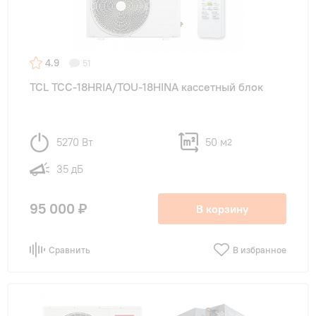
4.9
51
TCL TCC-18HRIA/TOU-18HINA кассетный блок
5270 Вт
50 м
2
35 дБ
95 000 ₽
В корзину
Сравнить
В избранное