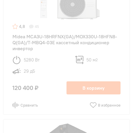
4,8
45
Midea MCA3U-18HRFNX(GA)/MOX330U-18HFN8-
Q(GA)/T-MBQ4-03E кассетный кондиционер
инвертор
5280 Вт
50 м
2
29 дБ
120 400 ₽
В корзину
Сравнить
В избранное