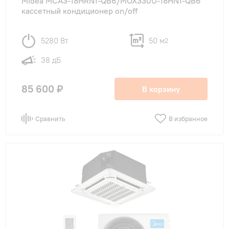
Midea MCA3-18HRN1-QB6/MOX330U-18HN1-QB6
кассетный кондиционер on/off
5280 Вт
50 м
2
38 дБ
85 600 ₽
В корзину
Сравнить
В избранное