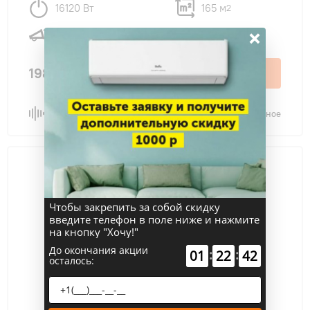
16120 Вт
165 м
2
×
50 дБ
198 900 ₽
В корзину
Сравнить
В избранное
Чтобы закрепить за собой скидку
введите телефон в поле ниже и нажмите
на кнопку "Хочу!"
До окончания акции
:
:
01
22
41
осталось: