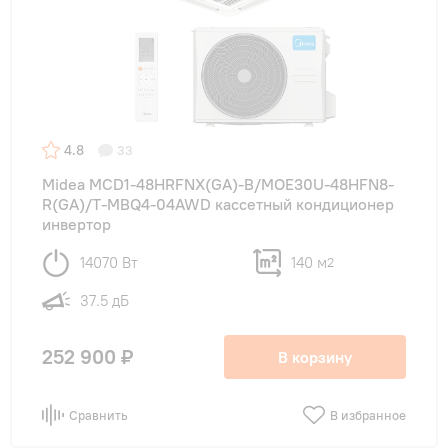
4.8
33
Midea MCD1-48HRFNX(GA)-B/MOE30U-48HFN8-
R(GA)/T-MBQ4-04AWD кассетный кондиционер
инвертор
14070 Вт
140 м
2
37.5 дБ
252 900 ₽
В корзину
Сравнить
В избранное