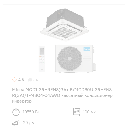
4,8
34
Midea MCD1-36HRFN8(GA)-B/MOD30U-36HFN8-
R(GA)/T-MBQ4-04AWD кассетный кондиционер
инвертор
10550 Вт
100 м
2
39 дБ