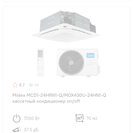
4.7
36
Midea MCD1-24HRN1-Q/MOX430U-24HN1-Q
кассетный кондиционер on/off
7030 Вт
70 м
2
37.5 дБ