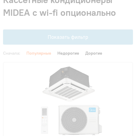
Гарантия и сервис
MIDEA с wi-fi опционально
Монтаж
Показать фильтр
Контакты
Сначала:
Популярные
Недорогие
Дорогие
Акции
Цена
От
До
Функции
Инверторные
(6)