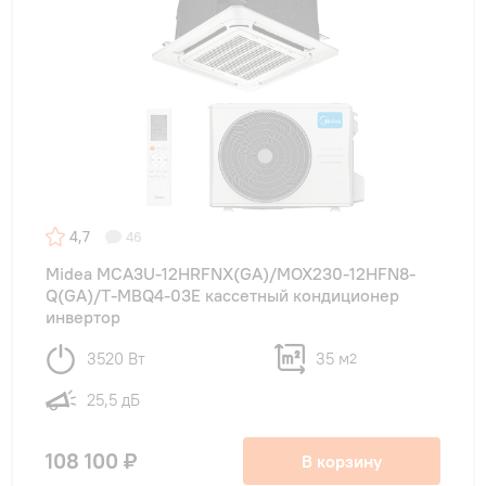
4,7
46
Midea MCA3U-12HRFNX(GA)/MOX230-12HFN8-
Q(GA)/T-MBQ4-03E кассетный кондиционер
инвертор
3520 Вт
35 м
2
25,5 дБ
108 100 ₽
В корзину