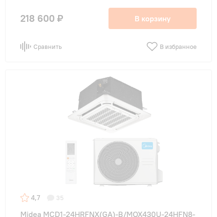
218 600 ₽
В корзину
Сравнить
В избранное
4,7
35
Midea MCD1-24HRFNX(GA)-B/MOX430U-24HFN8-