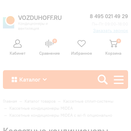
8 495 021 49 29
VOZDUHOFF.RU
Кондиционеры и
Пн-Пт 09:00-18:00
вентиляция
Заказать звонок
0
0
Кабинет
Сравнение
Избранное
Корзина
Каталог
Как купить
Главная
—
Каталог товаров
—
Кассетные сплит-системы
—
Кассетные кондиционеры MIDEA
—
Кассетные кондиционеры MIDEA с wi-fi опционально
Доставка и оплата
Кассетные кондиционеры