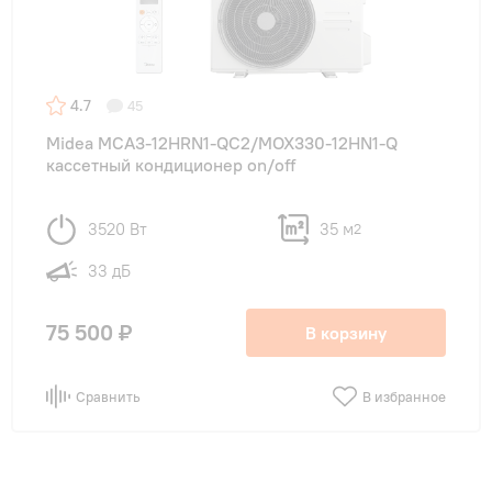
4.7
45
Midea MCA3-12HRN1-QC2/MOX330-12HN1-Q
кассетный кондиционер on/off
3520 Вт
35 м
2
33 дБ
75 500 ₽
В корзину
Сравнить
В избранное