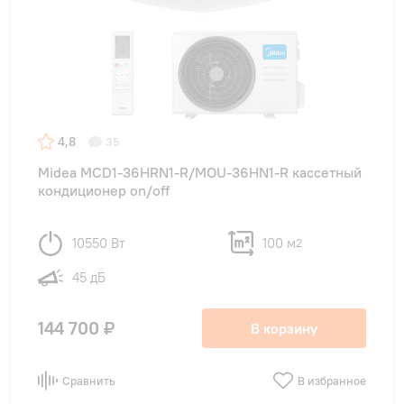
4,8
35
Midea MCD1-36HRN1-R/MOU-36HN1-R кассетный
кондиционер on/off
10550 Вт
100 м
2
45 дБ
144 700 ₽
В корзину
Сравнить
В избранное