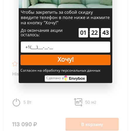
Чтобы закрепить за собой скидку
введите телефон в поле ниже и нажмите
на кнопку "Хочу!"
До окончания акции
:
:
01
22
42
осталось:
Хочу!
4,8
8
Согласен на обработку персональных данных
Hisense ADT-18UX4RBL8/AUW-18U4RS8 WI-FI
Сделано в
5 Вт
50 м
2
113 090 ₽
В корзину