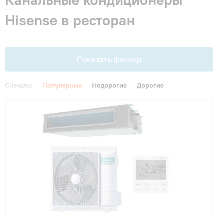
Гарантия и сервис
Hisense в ресторан
Монтаж
Показать фильтр
Контакты
Сначала:
Популярные
Недорогие
Дорогие
Акции
Цена
От
До
Функции
Инверторные
(8)