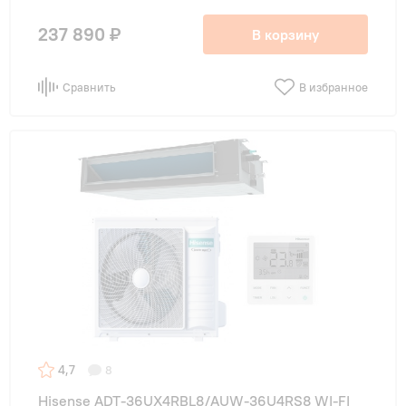
237 890 ₽
В корзину
Сравнить
В избранное
4,7
8
Hisense ADT-36UX4RBL8/AUW-36U4RS8 WI-FI