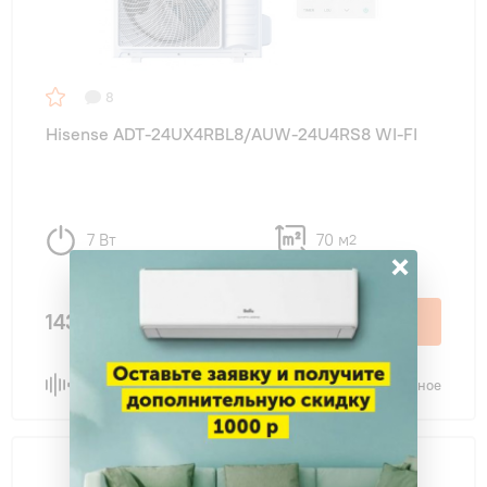
8
Hisense ADT-24UX4RBL8/AUW-24U4RS8 WI-FI
7 Вт
70 м
2
×
143 490 ₽
В корзину
Сравнить
В избранное