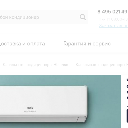
8 495 021 49
Пн-Пт 09:00-18
Заказать зво
оставка и оплата
Гарантия и сервис
—
Канальные кондиционеры Hisense
—
Канальные кондиционеры H
sense в детскую
Популярные
Недорогие
Дорогие