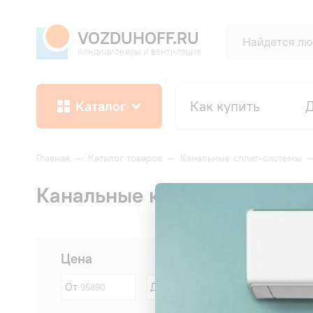
VOZDUHOFF.RU
Кондиционеры и вентиляция
Каталог
Как купить
Д
Главная
—
Каталог товаров
—
Канальные сплит-системы
Канальные кондиционеры Hi
Сначала:
Цена
От
До