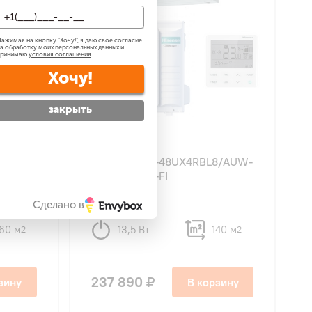
ажимая на кнопку "
Хочу!
", я даю свое согласие
а обработку моих персональных данных и
принимаю
условия соглашения
Хочу!
закрыть
8
Hisense ADT-48UX4RBL8/AUW-
48U4RS8 WI-FI
Сделано в
160 м
13,5 Вт
140 м
2
2
237 890 ₽
зину
В корзину