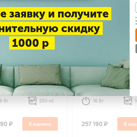
е заявку и получите
Н
н
нительную скидку
1000 р
8
8
nse ADT-85UX4RBL8/AUW-
Hisense ADT-
S8 WI-FI
60UX4RBL8/AUW-
60U4RS8 WI-FI
16 Вт
230 м
16 Вт
2
190 ₽
257 190 ₽
В корзину
В кор