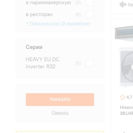
в парикмахерскую
(8)
Ср
в ресторан
(8)
+ Показать еще (8 вариантов)
в салон
в спальню
в студию
для квартиры
для офиса
на дачу
на производство
на склад
(8)
(8)
(8)
(8)
(8)
(8)
(8)
(8)
Серии
HEAVY EU DC
(8)
Inverter R32
4,7
Hise
36U4R