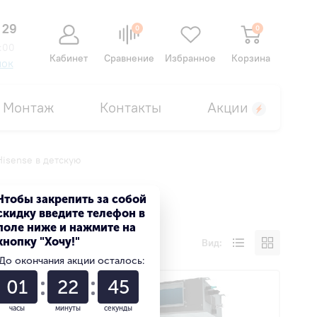
 29
0
0
:00
Кабинет
Сравнение
Избранное
Корзина
нок
Монтаж
Контакты
Акции
isense в детскую
Чтобы закрепить за собой
скидку введите телефон в
поле ниже и нажмите на
кнопку "Хочу!"
Вид:
До окончания акции осталось:
01
22
45
часы
минуты
секунды