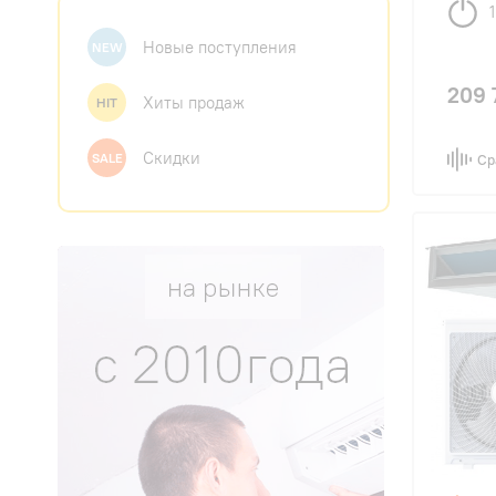
Новые поступления
NEW
209 
Хиты продаж
HIT
Скидки
SALE
Ср