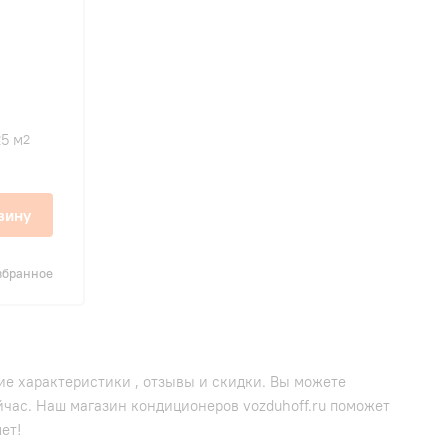
25 м
2
зину
збранное
ие характеристики , отзывы и скидки. Вы можете
час. Наш магазин кондиционеров vozduhoff.ru поможет
ет!