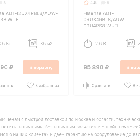
4,8
8
8
nse ADT-12UX4RBL8/AUW-
Hisense ADT-
S8 WI-FI
09UX4RBL8/AUW-
09U4RS8 WI-FI
3.5 Вт
35 м
2,6 Вт
2
790 ₽
95 890 ₽
В корзину
В кор
авнить
В избранное
Сравнить
В и
м ценам с быстрой доставкой по Москве и области, техническ
платить наличными, безналичным расчетом и онлайн прямо сей
мся о наших клиентах и даем гарантию на оборудование до 10 л