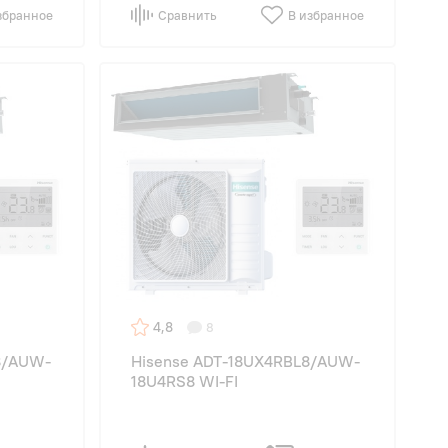
збранное
Сравнить
В избранное
4,8
8
8/AUW-
Hisense ADT-18UX4RBL8/AUW-
18U4RS8 WI-FI