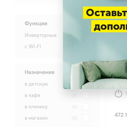
Оставьт
Функции
допол
Инверторные
(8)
с WI-FI
(8)
Hise
Назначение
85U4R
в детскую
(8)
в кафе
(8)
в клинику
(8)
472 
в магазин
(8)