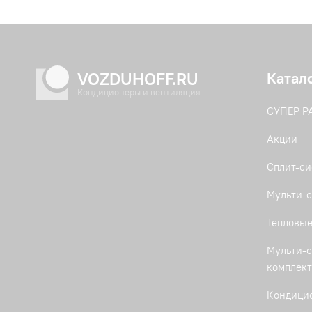
VOZDUHOFF.RU
Катал
Кондиционеры и вентиляция
СУПЕР 
Акции
Сплит-с
Мульти-с
Тепловые
Мульти-с
комплек
Кондици