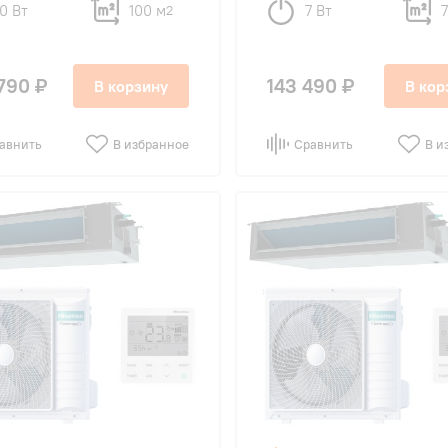
10 Вт
100 м
7 Вт
2
790 ₽
143 490 ₽
В корзину
В кор
авнить
В избранное
Сравнить
В и