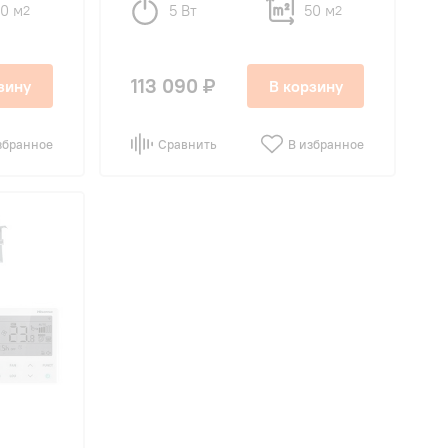
70 м
5 Вт
50 м
2
2
113 090 ₽
зину
В корзину
збранное
Сравнить
В избранное