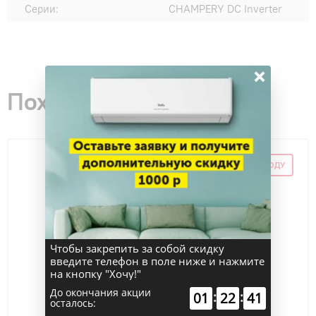
Серии:
CHAMPERY DC Inverter
×
Похожие товары
СКИДКА ПО ПРОМОКОДУ
Чтобы закрепить за собой скидку
введите телефон в поле ниже и нажмите
на кнопку "Хочу!"
До окончания акции
:
:
01
22
41
осталось: