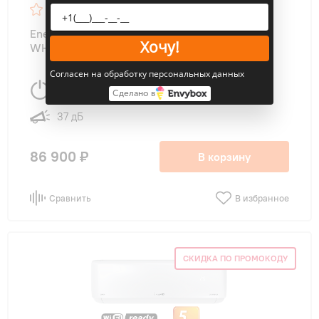
4.7
14
Energolux SAS24MR1-A/SAU24MR1-A MÜRREN
Хочу!
WHITE
Согласен на обработку персональных данных
7330 Вт
75 м
2
Сделано в
37 дБ
86 900 ₽
В корзину
Сравнить
В избранное
СКИДКА ПО ПРОМОКОДУ