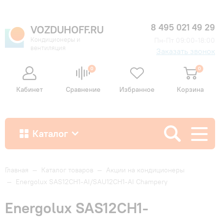
8 495 021 49 29
VOZDUHOFF.RU
Кондиционеры и
Пн-Пт 09:00-18:00
вентиляция
Заказать звонок
0
0
Кабинет
Сравнение
Избранное
Корзина
Каталог
Как купить
Главная
—
Каталог товаров
—
Акции на кондиционеры
—
Energolux SAS12CH1-AI/SAU12CH1-AI Champery
Доставка и оплата
Energolux SAS12CH1-