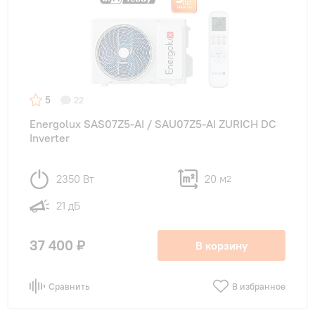
5
22
Energolux SAS07Z5-AI / SAU07Z5-AI ZURICH DC
Inverter
2350 Вт
20 м
2
21 дБ
37 400 ₽
В корзину
Сравнить
В избранное