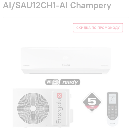
AI/SAU12CH1-AI Champery
Гарантия и сервис
Монтаж
СКИДКА ПО ПРОМОКОДУ
Контакты
Акции