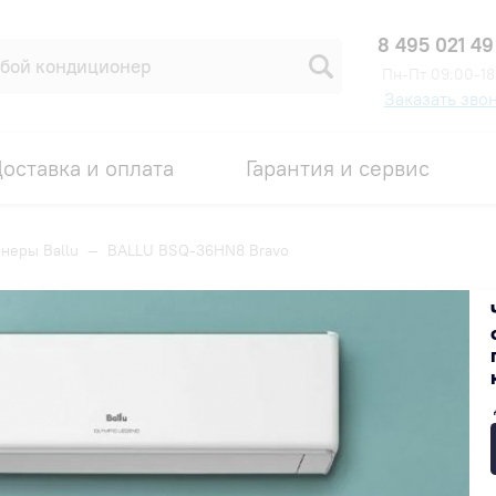
8 495 021 49
Пн-Пт 09:00-18
Заказать зво
оставка и оплата
Гарантия и сервис
неры Ballu
—
BALLU BSQ-36HN8 Bravo
Код товара: 00008602
В наличии на складе