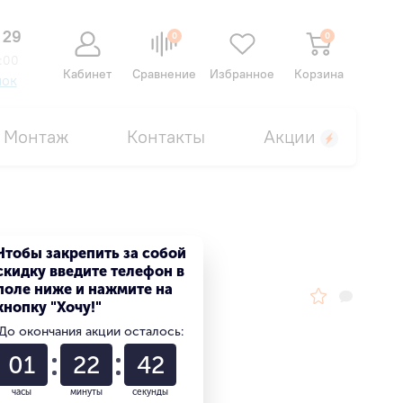
 29
0
0
:00
Кабинет
Сравнение
Избранное
Корзина
нок
Монтаж
Контакты
Акции
Чтобы закрепить за собой
скидку введите телефон в
поле ниже и нажмите на
кнопку "Хочу!"
До окончания акции осталось:
01
22
41
часы
минуты
секунды