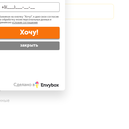
?
Сделаем скидку!
ажимая на кнопку "
Хочу!
", я даю свое согласие
а обработку моих персональных данных и
принимаю
условия соглашения
атно
?
Хочу!
 —
бесплатно
?
закрыть
ре
Сделано в
енные