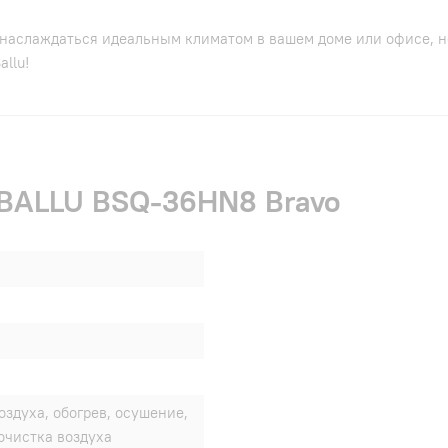
аслаждаться идеальным климатом в вашем доме или офисе, не 
llu!
 BALLU BSQ-36HN8 Bravo
оздуха, обогрев, осушение,
очистка воздуха