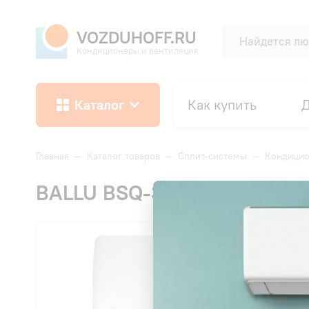
VOZDUHOFF.RU
Кондиционеры и вентиляция
Каталог
Как купить
Д
Главная
—
Каталог товаров
—
Сплит-системы
—
Кондицио
BALLU BSQ-36HN8 Bravo