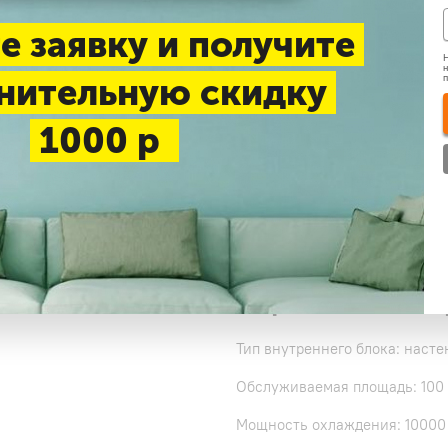
е заявку и получите
Нашли дешевле
Н
н
нительную скидку
Доставка 1-3 дня —
беспл
1000 р
Самовывоз в будние дни
Узнать цену
Коротко о това
Тип внутреннего блока: наст
Обслуживаемая площадь: 100
Мощность охлаждения: 10000