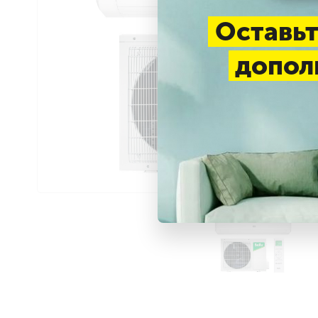
Оставьт
допол