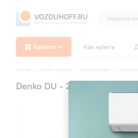
VOZDUHOFF.RU
Кондиционеры и вентиляция
Каталог
Как купить
Д
Главная
—
Каталог товаров
—
Сплит-системы
—
Кондици
Denko DU - 24i LEGEND DC 