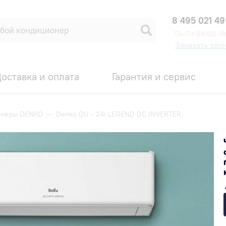
8 495 021 49
Пн-Пт 09:00-18
Заказать зво
оставка и оплата
Гарантия и сервис
онеры DENKO
—
Denko DU - 24i LEGEND DC INVERTER
INVERTER
Код товара: 00002986
СКИДКА ДО 10%
75 600 ₽
В наличии на складе