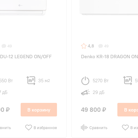
4,8
49
49
 DU-12 LEGEND ON/OFF
Denko KR-18 DRAGON O
550 Вт
35 м
5270 Вт
5
2
7 дБ
29 дБ
00 ₽
49 800 ₽
В корзину
В кор
внить
В избранное
Сравнить
В и