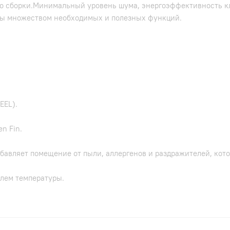
во сборки.Минимальный уровень шума, энергоэффективность к
ы множеством необходимых и полезных функций.
ружного блока.
EEL).
n Fin.
авляет помещение от пыли, аллергенов и раздражителей, кото
лем температуры.