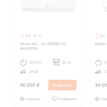
4.9
4.7
50
Denko DU - 12i LEGEND DC
Denko
INVERTER
3500 Вт
35 м
3
2
24 дБ
2
40 600 ₽
34 0
В корзину
Сравнить
В избранное
Сра