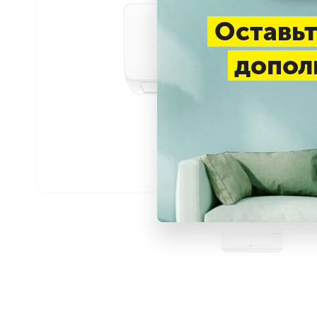
Оставьт
допол