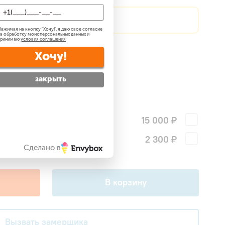
?
Сделаем скидку!
ажимая на кнопку "
Хочу!
", я даю свое согласие
а обработку моих персональных данных и
принимаю
условия соглашения
атно
?
Хочу!
 —
бесплатно
?
закрыть
ги
15 000 ₽
2 300 ₽
поры для наружного блока
Сделано в
В корзину
Вызвать замерщика