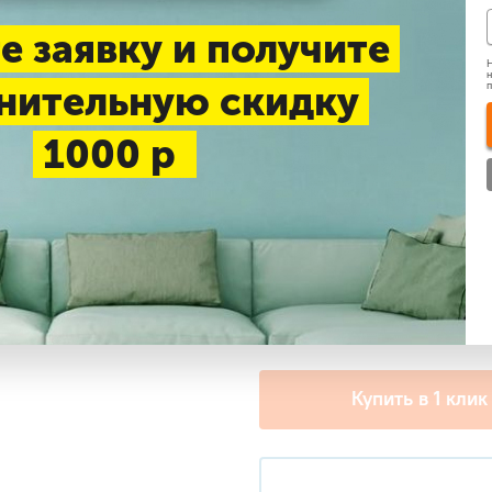
е заявку и получите
Нашли дешевле
Н
н
нительную скидку
Доставка 1-3 дня —
беспл
1000 р
Самовывоз в будние дни
Дополнительные услу
+ Стандартный монтаж
+ PROFcool VS-2G55 виброо
Купить в 1 клик