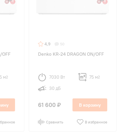
4,9
50
N/OFF
Denko KR-24 DRAGON ON/OFF
5 м
7030 Вт
75 м
2
2
30 дБ
61 600 ₽
зину
В корзину
збранное
Сравнить
В избранное