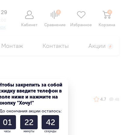
 29
0
0
:00
Кабинет
Сравнение
Избранное
Корзина
нок
Монтаж
Контакты
Акции
Чтобы закрепить за собой
скидку введите телефон в
поле ниже и нажмите на
4.7
48
кнопку "Хочу!"
До окончания акции осталось:
01
22
42
часы
минуты
секунды