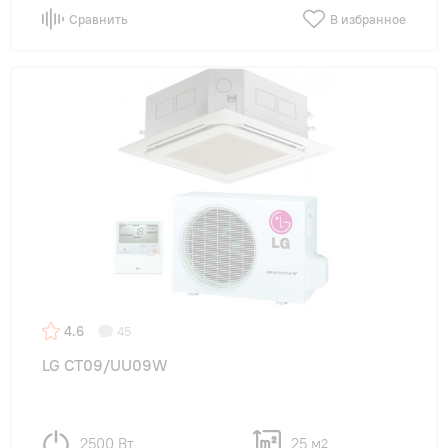
Сравнить
В избранное
4.6
45
LG CT09/UU09W
2500 Вт
25 м
2