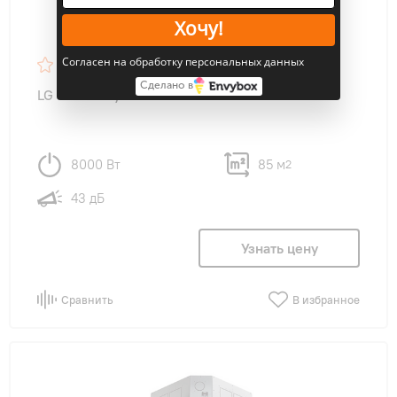
Хочу!
Согласен на обработку персональных данных
4.3
60
Сделано в
LG UT30WC/UU30WC SMART Inverter
8000 Вт
85 м
2
43 дБ
Узнать цену
Сравнить
В избранное