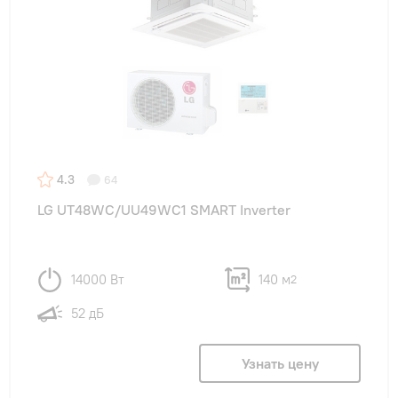
4.3
64
LG UT48WC/UU49WC1 SMART Inverter
14000 Вт
140 м
2
52 дБ
Узнать цену