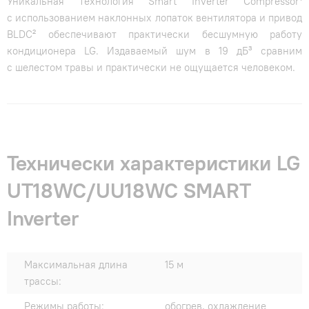
Уникальная технология Smart Inverter Compressor¹
с использованием наклонных лопаток вентилятора и привод
BLDC² обеспечивают практически бесшумную работу
кондиционера LG. Издаваемый шум в 19 дБ³ сравним
с шелестом травы и практически не ощущается человеком.
Технически характеристики LG
UT18WC/UU18WC SMART
Inverter
Максимальная длина
15 м
трассы:
Режимы работы:
обогрев, охлаждение