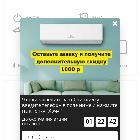
7000 Вт
70 м
2
×
43 дБ
Узнать цену
Сравнить
В избранное
Чтобы закрепить за собой скидку
введите телефон в поле ниже и нажмите
на кнопку "Хочу!"
До окончания акции
:
:
01
22
41
осталось: