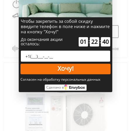
6100 Вт
60 м
2
25 дБ
Чтобы закрепить за собой скидку
введите телефон в поле ниже и нажмите
Узнать цену
на кнопку "Хочу!"
До окончания акции
:
:
01
22
39
осталось:
Сравнить
В избранное
Хочу!
Согласен на обработку персональных данных
Сделано в