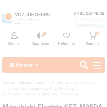
8 495 021 49 29
VOZDUHOFF.RU
Кондиционеры и
Пн-Пт 09:00-18:00
вентиляция
Заказать звонок
0
0
Кабинет
Сравнение
Избранное
Корзина
Каталог
Как купить
Главная
—
Каталог товаров
—
Канальные сплит-системы
—
Канальные кондиционеры Mitsubishi Electric
—
Mitsubishi Electric SEZ-M35DA / SUZ-KA35VA
Доставка и оплата
Mitsubishi Electric SEZ-M35DA