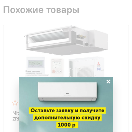
Похожие товары
×
5
39
Mitsubishi Electric PEAD-RP60JAQ / PUHZ-
ZRP60VKA