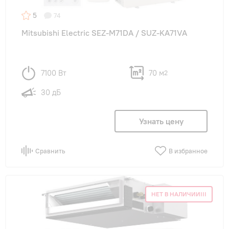
5
74
Mitsubishi Electric SEZ-M71DA / SUZ-KA71VA
7100 Вт
70 м
2
30 дБ
Узнать цену
Сравнить
В избранное
НЕТ В НАЛИЧИИ!!!