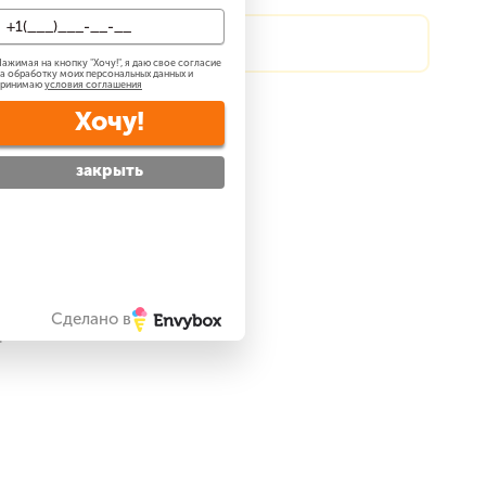
?
Сделаем скидку!
ажимая на кнопку "
Хочу!
", я даю свое согласие
а обработку моих персональных данных и
принимаю
условия соглашения
атно
?
Хочу!
 —
бесплатно
?
закрыть
ре
Сделано в