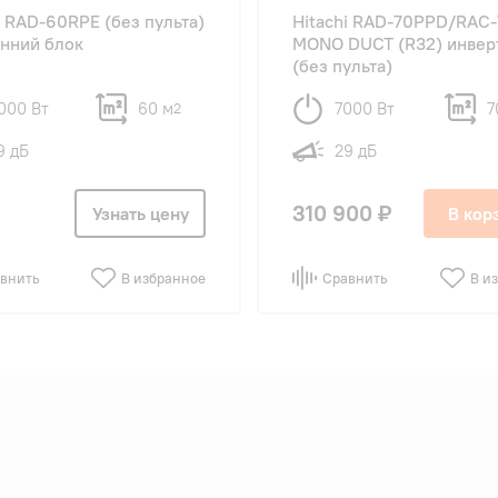
i RAD-60RPE (без пульта)
Hitachi RAD-70PPD/RAC
нний блок
MONO DUCT (R32) инвер
(без пульта)
000 Вт
60 м
7000 Вт
7
2
9 дБ
29 дБ
310 900 ₽
Узнать цену
В кор
внить
В избранное
Сравнить
В и