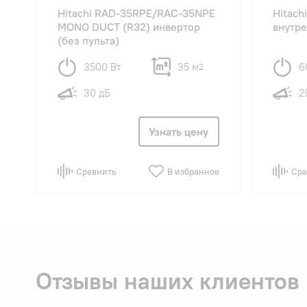
Hitachi RAD-35RPE/RAC-35NPE
Hitach
MONO DUCT (R32) инвертор
внутре
(без пульта)
3500 Вт
35 м
6
2
30 дБ
2
Узнать цену
Сравнить
В избранное
Сра
Отзывы наших клиентов