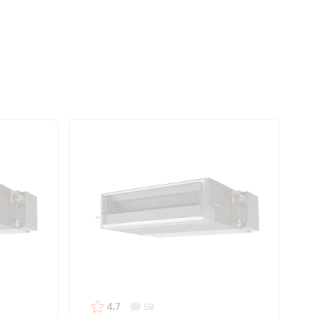
4.7
59