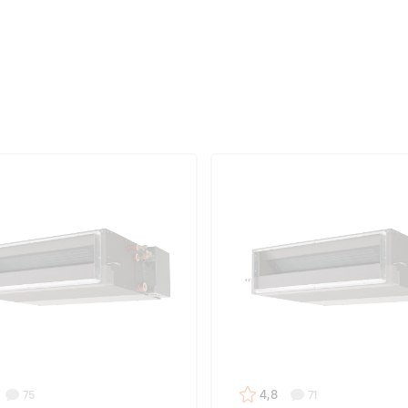
4,8
75
71