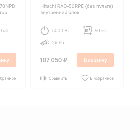
-70NPD
Hitachi RAD-50RPE (без пульта)
тор
внутренний блок
0 м
5000 Вт
50 м
2
2
29 дБ
107 050 ₽
зину
В корзину
збранное
Сравнить
В избранное