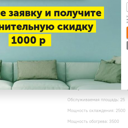
е заявку и получите
Нашли дешевле
Н
н
нительную скидку
Доставка 1-3 дня —
беспл
1000 р
Самовывоз в будние дни
Узнать цену
Коротко о това
Обслуживаемая площадь: 25
Мощность охлаждения: 2500
Мощность обогрева: 3500