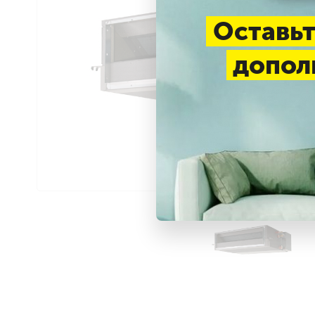
Оставьт
допол