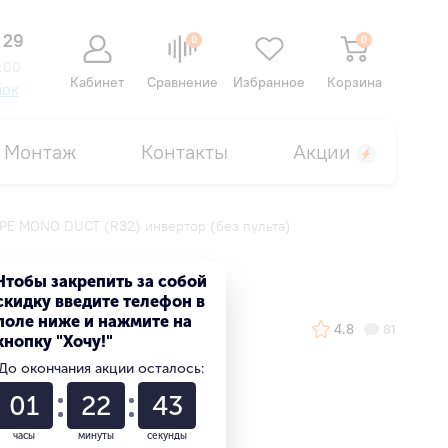
 29
0
0
:00
Кабинет
Сравнение
Избранное
Корзина
нок
Монтаж
Контакты
Акции
PE MONO DUCT (R32) инвертор (без пульта)
(без пульта)
Чтобы закрепить за собой
скидку введите телефон в
поле ниже и нажмите на
4.8
81
кнопку "Хочу!"
До окончания акции осталось:
01
22
42
часы
минуты
секунды