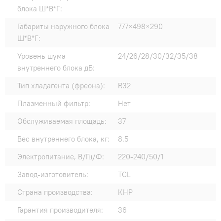
блока Ш*В*Г:
Габариты наружного блока
777×498×290
Ш*В*Г:
Уровень шума
24/26/28/30/32/35/38
внутреннего блока дБ:
Тип хладагента (фреона):
R32
Плазменный фильтр:
Нет
Обслуживаемая площадь:
37
Вес внутреннего блока, кг:
8.5
Электропитание, В/Гц/Ф:
220-240/50/1
Завод-изготовитель:
TCL
Страна производства:
КНР
Гарантия производителя:
36