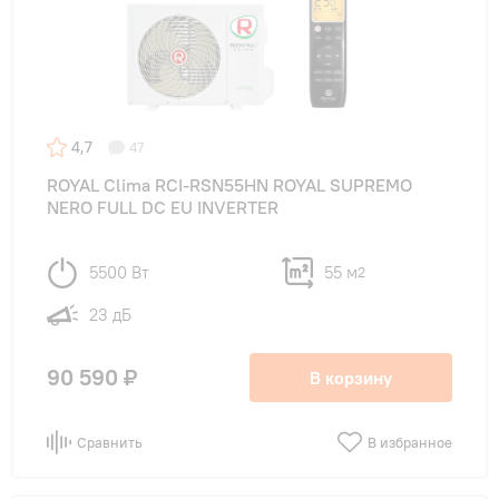
4,7
47
ROYAL Clima RCI-RSN55HN ROYAL SUPREMO
NERO FULL DC EU INVERTER
5500 Вт
55 м
2
23 дБ
90 590 ₽
В корзину
Сравнить
В избранное