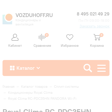
8 495 021 49 29
VOZDUHOFF.RU
Кондиционеры и
Пн-Пт 09:00-18:00
вентиляция
Заказать звонок
0
0
Кабинет
Сравнение
Избранное
Корзина
Каталог
Как купить
Главная
—
Каталог товаров
—
Сплит-системы
—
Кондиционеры Royal Clima
—
Royal Clima RC-PDC35HN PANDORA Wi-Fi
Доставка и оплата
Royal Clima RC-PDC35HN