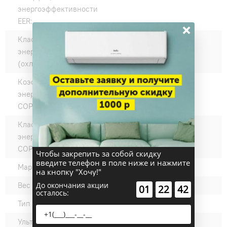
энергоэффективности
EER:
×
Класс
A
энергоэффективности EER
(охлаждение):
Коэффициент
3.64
энергоэффективности
COP:
Класс
A
энергоэффективности
COP (нагрев):
Чтобы закрепить за собой скидку
введите телефон в поле ниже и нажмите
Марка компрессора:
GMCC
на кнопку "Хочу!"
До окончания акции
Вес внешнего блока, кг:
26
:
:
01
22
41
осталось:
Тип компрессора:
Ротационный
Ультрафиолетовое
нет