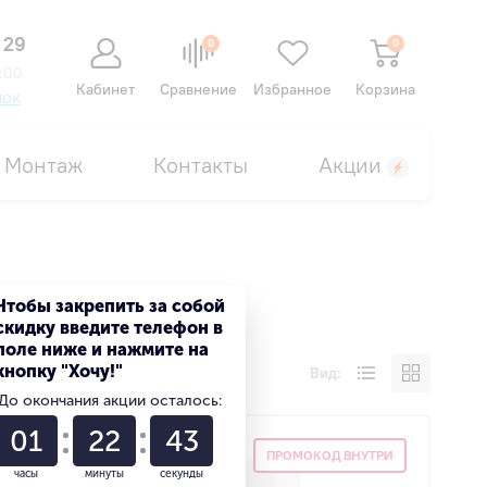
 29
0
0
:00
Кабинет
Сравнение
Избранное
Корзина
нок
Монтаж
Контакты
Акции
Чтобы закрепить за собой
скидку введите телефон в
поле ниже и нажмите на
кнопку "Хочу!"
Вид:
До окончания акции осталось:
01
22
42
 ВНУТРИ
ПРОМОКОД ВНУТРИ
часы
минуты
секунды