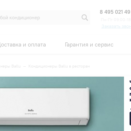
8 495 021 49
Пн-Пт 09:00-18
Заказать зво
оставка и оплата
Гарантия и сервис
неры Ballu
—
Кондиционеры Ballu в ресторан
оран
Популярные
Недорогие
Дорогие
ПРОМОКОД ВНУТРИ
ПРОМОКОД