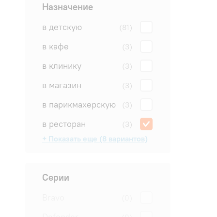
Назначение
в детскую
(81)
в кафе
(3)
в клинику
(3)
в магазин
(3)
в парикмахерскую
(3)
в ресторан
(3)
+ Показать еще (8 вариантов)
в салон
в спальню
в студию
для квартиры
для офиса
на дачу
на производство
на склад
(81)
(81)
(81)
(81)
(3)
(3)
(3)
(3)
Серии
Bravo
(0)
Defender