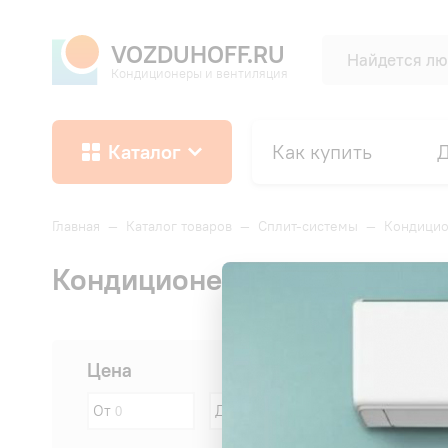
VOZDUHOFF.RU
Кондиционеры и вентиляция
Каталог
Как купить
Д
Главная
—
Каталог товаров
—
Сплит-системы
—
Кондицио
Кондиционеры Ballu в рест
Сначала:
Цена
От
До