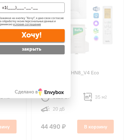
ажимая на кнопку "
Хочу!
", я даю свое согласие
а обработку моих персональных данных и
принимаю
условия соглашения
Хочу!
закрыть
5
34
o
Ballu BSYI-12HN8_V4 Eco
Smart DC
Сделано в
28 м
3520 Вт
35 м
2
2
20 дБ
44 490 ₽
зину
В корзину