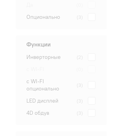
Да
(0)
Опционально
(3)
Функции
Инверторные
(2)
с WI-FI
(0)
с WI-FI
(3)
опционально
LED дисплей
(3)
4D обдув
(3)