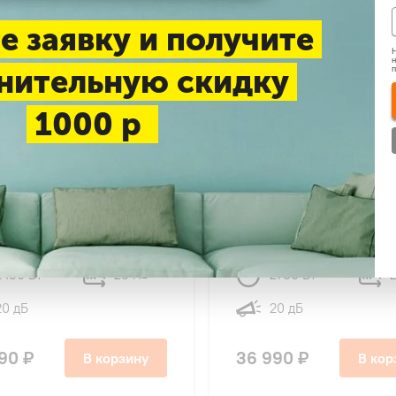
е заявку и получите
Н
н
нительную скидку
1000 р
34
34
 BSYI-08HN8_V4 Eco
Ballu BSYI-10HN8_V4 Ec
 DC
Smart DC
2430 Вт
23 м
2780 Вт
2
20 дБ
20 дБ
90 ₽
36 990 ₽
В корзину
В кор