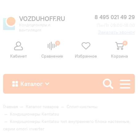
8 495 021 49 29
VOZDUHOFF.RU
Кондиционеры и
Пн-Пт 09:00-18:00
вентиляция
Заказать звонок
0
0
Кабинет
Сравнение
Избранное
Корзина
Каталог
Как купить
Главная
—
Каталог товаров
—
Сплит-системы
—
Кондиционеры Kentatsu
—
Кондиционеры Kentatsu тип внутреннего блока настенные,
Доставка и оплата
серии omori inverter