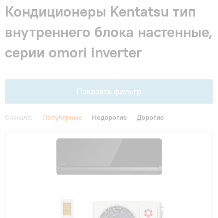
Гарантия и сервис
Кондиционеры Kentatsu тип
внутреннего блока настенные,
Монтаж
серии omori inverter
Контакты
Показать фильтр
Акции
Сначала:
Популярные
Недорогие
Дорогие
Цена
От
До
Площадь, м2