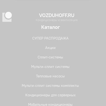
ICHI
(5)
VOZDUHOFF.RU
Kanami Inverter
(4)
Кондиционеры и вентиляция
Kanami ON/OFF
(5)
Каталог
OMORI Inverter
(2)
СУПЕР РАСПРОДАЖА
Sempai
(4)
Акции
TIBA Inverter
(6)
Сплит-системы
+ Показать еще (1 вариант)
TIBA ON/OFF
(5)
Мульти-сплит системы
Тепловые насосы
Мульти-сплит системы комплекты
Кондиционеры для серверных
Мобильные кондиционеры