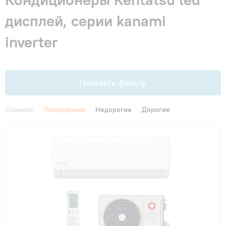
Гарантия и сервис
дисплей, серии kanami
inverter
Монтаж
Контакты
Показать фильтр
Акции
Сначала:
Популярные
Недорогие
Дорогие
Цена
От
До
Площадь, м2