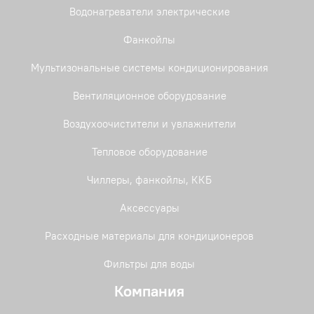
ICHI
(0)
Водонагреватели электрические
Kanami Inverter
(1)
Фанкойлы
Kanami ON/OFF
(0)
Мультизональные системы кондиционирования
OMORI Inverter
(2)
Вентиляционное оборудование
Sempai
(4)
Воздухоочистители и увлажнители
TIBA Inverter
(6)
Тепловое оборудование
+ Показать еще (1 вариант)
TIBA ON/OFF
(5)
Чиллеры, фанкойлы, ККБ
Аксессуары
Расходные материалы для кондиционеров
Фильтры для воды
Компания