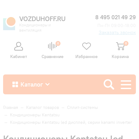
8 495 021 49 29
VOZDUHOFF.RU
Кондиционеры и
Пн-Пт 09:00-18:00
вентиляция
Заказать звонок
0
0
Кабинет
Сравнение
Избранное
Корзина
Каталог
Как купить
Главная
—
Каталог товаров
—
Сплит-системы
—
Кондиционеры Kentatsu
—
Кондиционеры Kentatsu led дисплей, серии kanami inverter
Доставка и оплата
Кондиционеры Kentatsu led